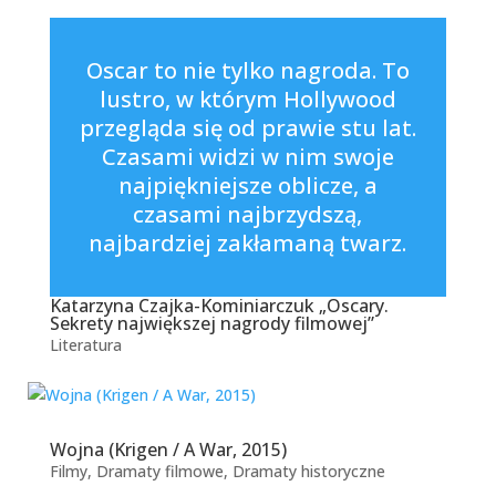
Oscar to nie tylko nagroda. To
lustro, w którym Hollywood
przegląda się od prawie stu lat.
Czasami widzi w nim swoje
najpiękniejsze oblicze, a
czasami najbrzydszą,
najbardziej zakłamaną twarz.
Katarzyna Czajka-Kominiarczuk „Oscary.
Sekrety największej nagrody filmowej”
Literatura
Wojna (Krigen / A War, 2015)
Filmy
,
Dramaty filmowe
,
Dramaty historyczne