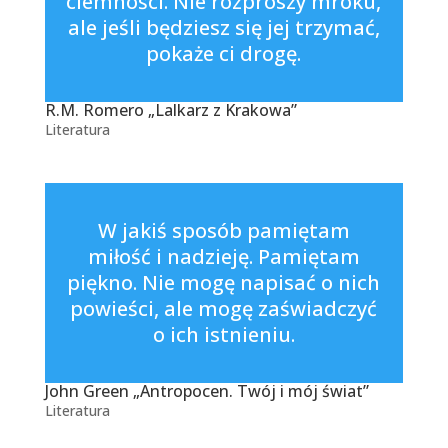
ciemności. Nie rozproszy mroku,
ale jeśli będziesz się jej trzymać,
pokaże ci drogę.
R.M. Romero „Lalkarz z Krakowa”
Literatura
W jakiś sposób pamiętam
miłość i nadzieję. Pamiętam
piękno. Nie mogę napisać o nich
powieści, ale mogę zaświadczyć
o ich istnieniu.
John Green „Antropocen. Twój i mój świat”
Literatura