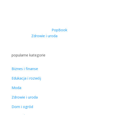
Catering Dietetyczny w
Warszawie – Kompleksowy
Przewodnik po Zdrowym
Odżywianiu w Stolicy
utworzone przez
PopBook
|
2025-11-27
|
Zdrowie i uroda
| 0 Comments
popularne kategorie
Biznes i finanse
Edukacja i rozwój
Moda
Zdrowie i uroda
Dom i ogród