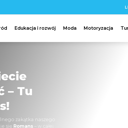
L
ród
Edukacja i rozwój
Moda
Motoryzacja
Tu
iecie
ć – Tu
s!
lnego zakątka naszego
je się
Romans
– w całej