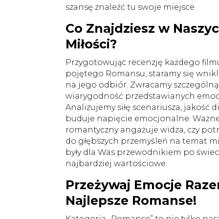
szansę znaleźć tu swoje miejsce.
Co Znajdziesz w Naszy
Miłości?
Przygotowując recenzję każdego film
pojętego Romansu, staramy się wnikli
na jego odbiór. Zwracamy szczególn
wiarygodność przedstawianych emocji 
Analizujemy siłę scenariusza, jakość d
buduje napięcie emocjonalne. Ważne j
romantyczny angażuje widza, czy pot
do głębszych przemyśleń na temat mił
były dla Was przewodnikiem po świ
najbardziej wartościowe.
Przeżywaj Emocje Raze
Najlepsze Romanse!
Kategoria „Romanse” to nie tylko nasze