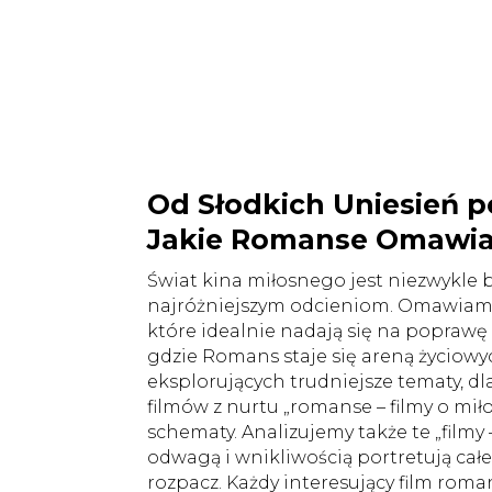
Od Słodkich Uniesień p
Jakie Romanse Omawi
Świat kina miłosnego jest niezwykle b
najróżniejszym odcieniom. Omawiamy 
które idealnie nadają się na poprawę 
gdzie Romans staje się areną życiow
eksplorujących trudniejsze tematy, d
filmów z nurtu „romanse – filmy o miło
schematy. Analizujemy także te „filmy 
odwagą i wnikliwością portretują całe
rozpacz. Każdy interesujący film roman