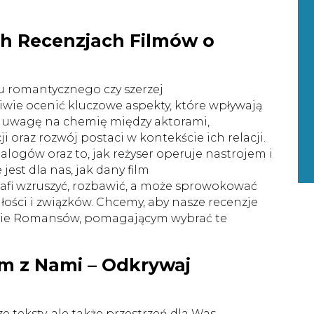
ch Recenzjach Filmów o
u romantycznego czy szerzej
wie ocenić kluczowe aspekty, które wpływają
ą uwagę na chemię między aktorami,
oraz rozwój postaci w kontekście ich relacji.
ialogów oraz to, jak reżyser operuje nastrojem i
est dla nas, jak dany film
rafi wzruszyć, rozbawić, a może sprowokować
ości i związków. Chcemy, aby nasze recenzje
ecie Romansów, pomagającym wybrać te
m z Nami – Odkrywaj
 teksty, ale także przestrzeń dla Was –