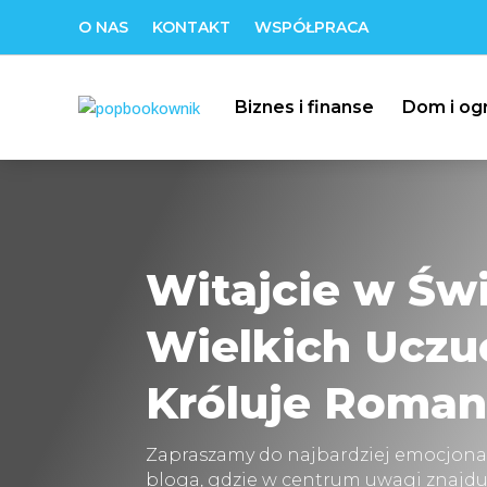
O NAS
KONTAKT
WSPÓŁPRACA
Biznes i finanse
Dom i og
Witajcie w Św
Wielkich Uczu
Króluje Roman
Zapraszamy do najbardziej emocjona
bloga, gdzie w centrum uwagi znajdu