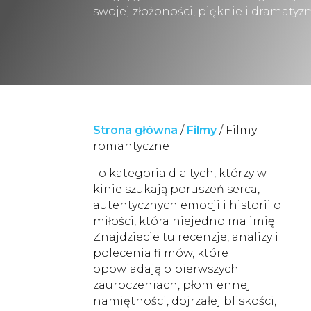
swojej złożoności, pięknie i dramatyz
Strona główna
/
Filmy
/
Filmy
romantyczne
To kategoria dla tych, którzy w
kinie szukają poruszeń serca,
autentycznych emocji i historii o
miłości, która niejedno ma imię.
Znajdziecie tu recenzje, analizy i
polecenia filmów, które
opowiadają o pierwszych
zauroczeniach, płomiennej
namiętności, dojrzałej bliskości,