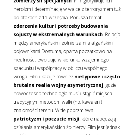
żołnierzy sił specjalnych
. Film gloryfikuje ich
heroizm i determinację w walce z terroryzmem tuż
po atakach z 11 września. Porusza temat
zderzenia kultur i potrzeby budowania
sojuszy w ekstremalnych warunkach
. Relacja
między amerykańskimi żołnierzami a afgańskimi
bojownikami Dostuma, oparta początkowo na
nieufności, ewoluuje w kierunku wzajemnego
szacunku i współpracy w obliczu wspólnego
wroga. Film ukazuje również
nietypowe i często
brutalne realia wojny asymetrycznej
, gdzie
nowoczesna technologia musi ustąpić miejsca
tradycyjnym metodom walki (np. kawalerii) i
znajomości terenu. W tle pobrzmiewa
patriotyzm i poczucie misji
, które napędzają
działania amerykańskich żołnierzy. Film jest jednak