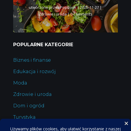
utworzone przez
PopBook
|
2025-11-27
|
Zdrowie i uroda
| 0 Comments
POPULARNE KATEGORIE
Biznes i finanse
Edukacja i rozwój
Moda
Zdrowie i uroda
Dom i ogród
Turystyka