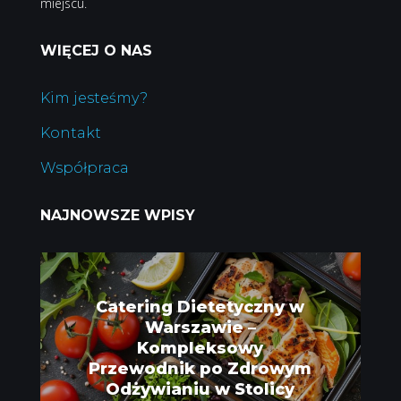
miejscu.
WIĘCEJ O NAS
Kim jesteśmy?
Kontakt
Współpraca
NAJNOWSZE WPISY
Catering Dietetyczny w
Warszawie –
Kompleksowy
Przewodnik po Zdrowym
Odżywianiu w Stolicy