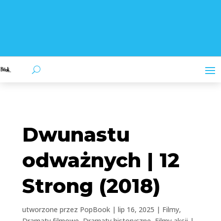
Dwunastu
odważnych | 12
Strong (2018)
utworzone przez
PopBook
|
lip 16, 2025
|
Filmy
,
Dramaty filmowe
,
Dramaty historyczne
,
Filmy akcji
|