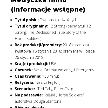
Metryczka filmu
(Informacje wstępne)
Tytuł polski:
Dwunastu odważnych
Tytuł oryginalny:
12 Strong (pełny tytuł: 12
Strong: The Declassified True Story of the
Horse Soldiers)
Rok produkcji/premiery:
2018 (premiera
światowa: 16 stycznia 2018; premiera w Polsce:
26 stycznia 2018)
Kraj(e) produkcji:
USA
Gatunek:
Akcja, Dramat wojenny, Historyczny
Czas trwania:
130 minut
Reżyseria:
Nicolai Fuglsig
Scenariusz:
Ted Tally, Peter Craig
Na podstawie:
Książki „Horse Soldiers”
autorstwa Douga Stantona.
Główna obsada: