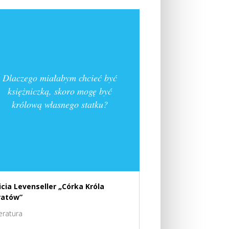
Dlaczego miałabym chcieć być
księżniczką, skoro mogę być
królową własnego statku?
icia Levenseller „Córka Króla
ratów”
teratura