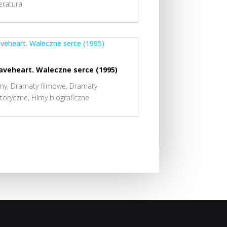
teratura
aveheart. Waleczne serce (1995)
lmy
,
Dramaty filmowe
,
Dramaty
storyczne
,
Filmy biograficzne