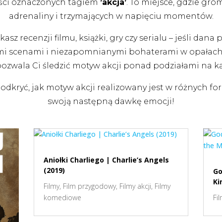
reści oznaczonych tagiem
’akcja’
. To miejsce, gdzie gr
adrenaliny i trzymających w napięciu momentów.
asz recenzji filmu, książki, gry czy serialu – jeśli dan
scenami i niezapomnianymi bohaterami w opałach, zn
pozwala Ci śledzić motyw akcji ponad podziałami na ka
 odkryć, jak motyw akcji realizowany jest w różnych for
swoją następną dawkę emocji!
Aniołki Charliego | Charlie’s Angels
(2019)
Go
Ki
Filmy
,
Film przygodowy
,
Filmy akcji
,
Filmy
komediowe
Fi