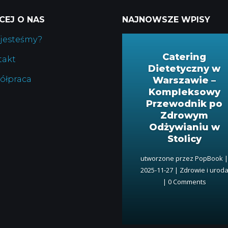
CEJ O NAS
NAJNOWSZE WPISY
 jesteśmy?
Catering
takt
Dietetyczny w
ółpraca
Warszawie –
Kompleksowy
Przewodnik po
Zdrowym
Odżywianiu w
Stolicy
utworzone przez
PopBook
2025-11-27
|
Zdrowie i urod
| 0 Comments