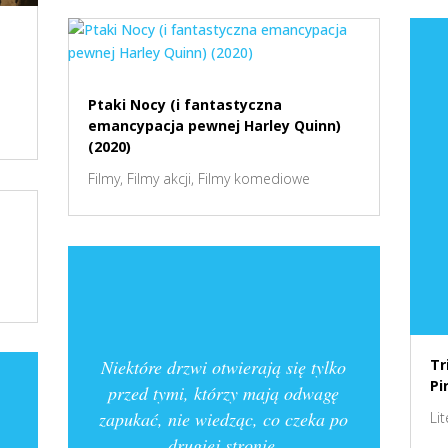
Ptaki Nocy (i fantastyczna
emancypacja pewnej Harley Quinn)
(2020)
Filmy
,
Filmy akcji
,
Filmy komediowe
Niektóre drzwi otwierają się tylko
Tr
Pi
przed tymi, którzy mają odwagę
zapukać, nie wiedząc, co czeka po
Li
drugiej stronie.