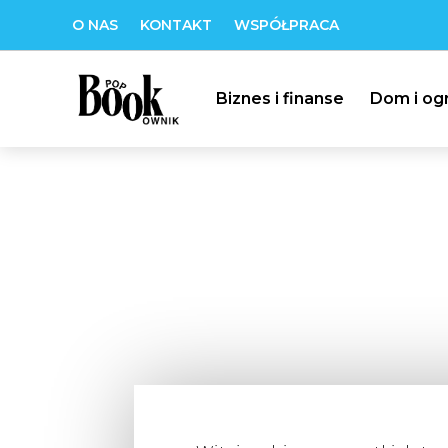
O NAS
KONTAKT
WSPÓŁPRACA
Biznes i finanse
Dom i og