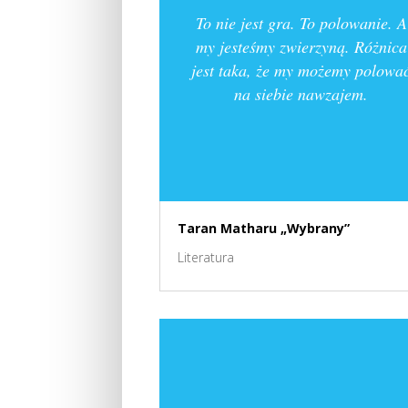
To nie jest gra. To polowanie. A
my jesteśmy zwierzyną. Różnica
jest taka, że my możemy polowa
na siebie nawzajem.
Taran Matharu „Wybrany”
Literatura