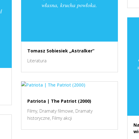
własna, krucha powłoka.
d
,
Tomasz Sobiesiek „Astralker”
Literatura
Patriota | The Patriot (2000)
Filmy
,
Dramaty filmowe
,
Dramaty
historyczne
,
Filmy akcji
Na
wi