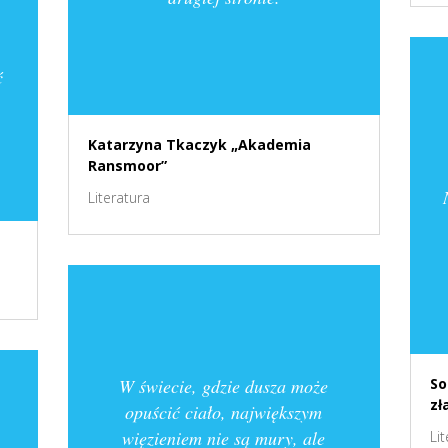
ć
Katarzyna Tkaczyk „Akademia
Ransmoor”
Literatura
W świecie, gdzie dusza może
So
zł
opuścić ciało, największym
więzieniem nie są mury, ale
Li