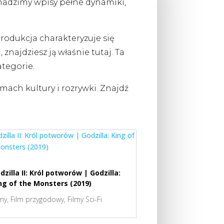
omadzimy wpisy pełne dynamiki,
a produkcja charakteryzuje się
ajdziesz ją właśnie tutaj. Ta
tegorie.
mach kultury i rozrywki. Znajdź
dzilla II: Król potworów | Godzilla:
ng of the Monsters (2019)
lmy
,
Film przygodowy
,
Filmy Sci-Fi