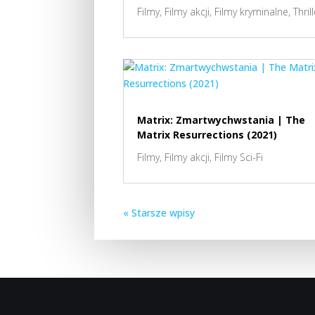
Filmy
,
Filmy akcji
,
Filmy kryminalne
,
Thril
Matrix: Zmartwychwstania | The
Matrix Resurrections (2021)
Filmy
,
Filmy akcji
,
Filmy Sci-Fi
« Starsze wpisy