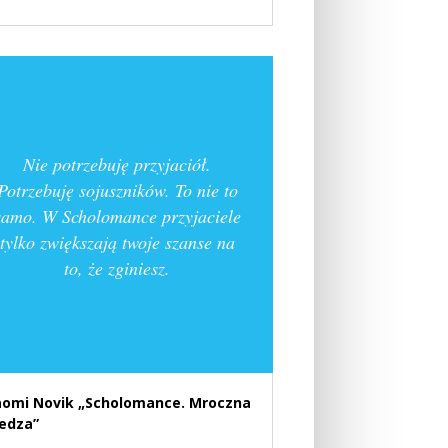
Nie potrzebuję przyjaciół.
Potrzebuję sojuszników. To nie to
samo. W Scholomance przyjaciele
tylko zwiększają twoje szanse na
to, że zginiesz.
omi Novik „Scholomance. Mroczna
edza”