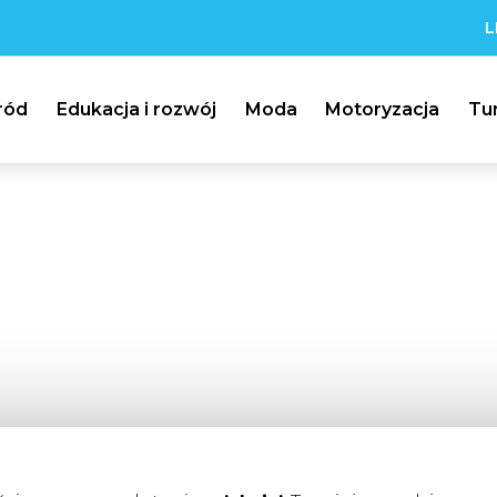
L
ród
Edukacja i rozwój
Moda
Motoryzacja
Tu
AKCJA