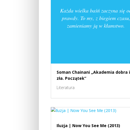
Każda wielka baśń zaczyna się o
prawdy. To my, z biegiem czasu
zamieniamy ją w kłamstwo.
Soman Chainani „Akademia dobra i
zła. Początek”
Literatura
Iluzja | Now You See Me (2013)