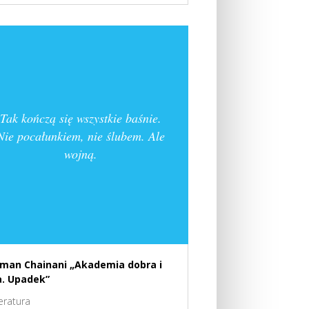
Tak kończą się wszystkie baśnie.
Nie pocałunkiem, nie ślubem. Ale
wojną.
man Chainani „Akademia dobra i
a. Upadek”
teratura