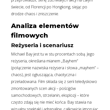
przeprowadzić serię zuchwałych akcji na całym
świecie, od Florencji po Hongkong, siejąc po
drodze chaos i zniszczenie.
Analiza elementów
filmowych
Reżyseria i scenariusz
Michael Bay jest tu w stu procentach sobą. Jego
reżyseria, określana mianem „Bayhem”
(połączenie nazwiska reżysera i słowa „mayhem” –
chaos), jest ogłuszająca, chaotyczna i
przeładowana. Film składa się z serii teledyskowo
zmontowanych scen akcji – pościgów
samochodowych, strzelanin, eksplozji – które
często zdają się nie mieć końca. Bay stawia na
wizualny spektakl i adrenalinę, całkowicie ignorując