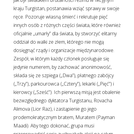
jak był świadkiem brutalności reżimu w fikcyjnym
kraju Turgistan, postanawia wziąć sprawy w swoje
ręce. Pozoruje własną śmierć i rekrutuje pięć
innych osób z różnych części świata, które również
oficjalnie „umarły” dla świata, by stworzyć elitarny
oddział do walki ze złem, którego nie mogą
dosięgnąć rządy i organizacje międzynarodowe.
Zespół, w którym każdy członek posługuje się
jedynie numerem, by zachować anonimowość,
składa się ze szpiega („Dwa”), płatnego zabójcy
(„Trzy”), parkourowca („Cztery”), lekarki („Pięć”) i
kierowcy („Sześć”). Ich pierwszą misją jest obalenie
bezwzględnego dyktatora Turgistanu, Rovacha
Alimova (Lior Raz), i zastąpienie go jego
prodemokratycznym bratem, Muratem (Payman
Maadi). Aby tego dokonać, grupa musi