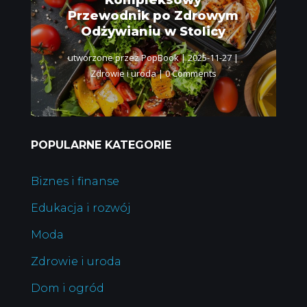
Kompleksowy
Przewodnik po Zdrowym
Odżywianiu w Stolicy
utworzone przez
PopBook
|
2025-11-27
|
Zdrowie i uroda
| 0 Comments
POPULARNE KATEGORIE
Biznes i finanse
Edukacja i rozwój
Moda
Zdrowie i uroda
Dom i ogród