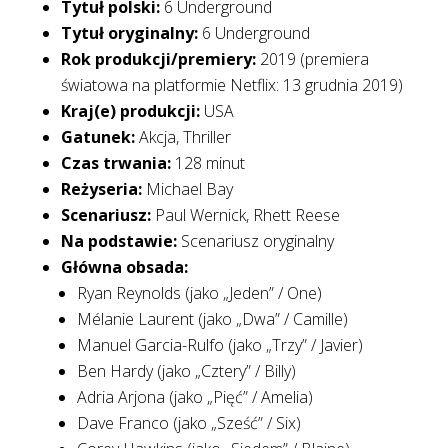
Tytuł polski:
6 Underground
Tytuł oryginalny:
6 Underground
Rok produkcji/premiery:
2019 (premiera
światowa na platformie Netflix: 13 grudnia 2019)
Kraj(e) produkcji:
USA
Gatunek:
Akcja, Thriller
Czas trwania:
128 minut
Reżyseria:
Michael Bay
Scenariusz:
Paul Wernick, Rhett Reese
Na podstawie:
Scenariusz oryginalny
Główna obsada:
Ryan Reynolds (jako „Jeden” / One)
Mélanie Laurent (jako „Dwa” / Camille)
Manuel Garcia-Rulfo (jako „Trzy” / Javier)
Ben Hardy (jako „Cztery” / Billy)
Adria Arjona (jako „Pięć” / Amelia)
Dave Franco (jako „Sześć” / Six)