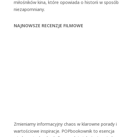
miłośników kina, które opowiada o historii w sposób
niezapomniany.
NAJNOWSZE RECENZJE FILMOWE
Miłość na nowo | Love Again
(2023)
Zmieniamy informacyjny chaos w klarowne porady i
wartościowe inspiracje. POPbookownik to esencja