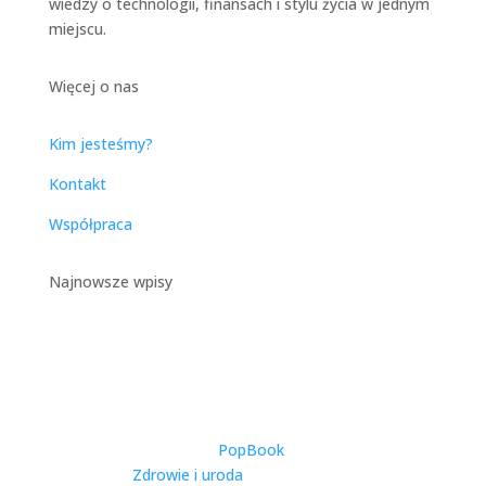
wiedzy o technologii, finansach i stylu życia w jednym
miejscu.
Więcej o nas
Kim jesteśmy?
Kontakt
Współpraca
Najnowsze wpisy
Catering Dietetyczny w
Warszawie – Kompleksowy
Przewodnik po Zdrowym
Odżywianiu w Stolicy
utworzone przez
PopBook
|
2025-11-27
|
Zdrowie i uroda
| 0 Comments