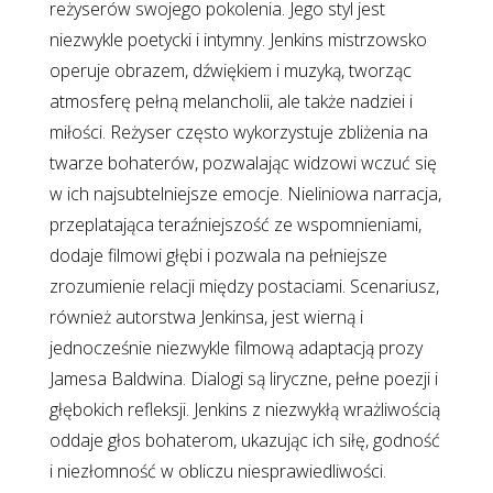
reżyserów swojego pokolenia. Jego styl jest
niezwykle poetycki i intymny. Jenkins mistrzowsko
operuje obrazem, dźwiękiem i muzyką, tworząc
atmosferę pełną melancholii, ale także nadziei i
miłości. Reżyser często wykorzystuje zbliżenia na
twarze bohaterów, pozwalając widzowi wczuć się
w ich najsubtelniejsze emocje. Nieliniowa narracja,
przeplatająca teraźniejszość ze wspomnieniami,
dodaje filmowi głębi i pozwala na pełniejsze
zrozumienie relacji między postaciami. Scenariusz,
również autorstwa Jenkinsa, jest wierną i
jednocześnie niezwykle filmową adaptacją prozy
Jamesa Baldwina. Dialogi są liryczne, pełne poezji i
głębokich refleksji. Jenkins z niezwykłą wrażliwością
oddaje głos bohaterom, ukazując ich siłę, godność
i niezłomność w obliczu niesprawiedliwości.