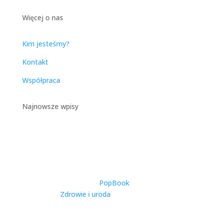
Więcej o nas
Kim jesteśmy?
Kontakt
Współpraca
Najnowsze wpisy
Catering Dietetyczny w
Warszawie – Kompleksowy
Przewodnik po Zdrowym
Odżywianiu w Stolicy
utworzone przez
PopBook
|
2025-11-27
|
Zdrowie i uroda
| 0 Comments