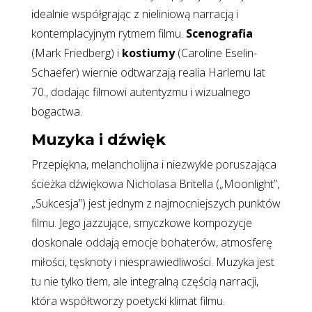
idealnie współgrając z nieliniową narracją i
kontemplacyjnym rytmem filmu.
Scenografia
(Mark Friedberg) i
kostiumy
(Caroline Eselin-
Schaefer) wiernie odtwarzają realia Harlemu lat
70., dodając filmowi autentyzmu i wizualnego
bogactwa.
Muzyka i dźwięk
Przepiękna, melancholijna i niezwykle poruszająca
ścieżka dźwiękowa Nicholasa Britella („Moonlight”,
„Sukcesja”) jest jednym z najmocniejszych punktów
filmu. Jego jazzujące, smyczkowe kompozycje
doskonale oddają emocje bohaterów, atmosferę
miłości, tęsknoty i niesprawiedliwości. Muzyka jest
tu nie tylko tłem, ale integralną częścią narracji,
która współtworzy poetycki klimat filmu.