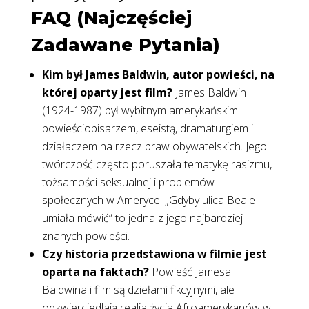
FAQ (Najczęściej
Zadawane Pytania)
Kim był James Baldwin, autor powieści, na
której oparty jest film?
James Baldwin
(1924-1987) był wybitnym amerykańskim
powieściopisarzem, eseistą, dramaturgiem i
działaczem na rzecz praw obywatelskich. Jego
twórczość często poruszała tematykę rasizmu,
tożsamości seksualnej i problemów
społecznych w Ameryce. „Gdyby ulica Beale
umiała mówić” to jedna z jego najbardziej
znanych powieści.
Czy historia przedstawiona w filmie jest
oparta na faktach?
Powieść Jamesa
Baldwina i film są dziełami fikcyjnymi, ale
odzwierciedlają realia życia Afroamerykanów w