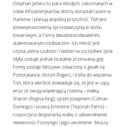
(Stephan James) to para młodych, zakochanych w
sobie Afroamerykanów, którzy dorastali razem w
Harlemie i planują wspólną przyszłość. Tish jest
dziewiętnastoletnią sprzedawczynią w domu
towarowym, a Fonny dwudziestodwuletnim,
utalentowanym rzeźbiarzem. Ich miłość jest
czysta, pełna czułości i nadziei na szczęśliwe życie.
Idylla zostaje jednak brutalnie przerwana, gdy
Fonny zostaje fałszywie oskarżony o gwałt na
Portorykance, Victorii Rogers, i trafia do więzienia.
Tish, która wkrótce dowiaduje się, że jest w ciąży,
wraz ze swoją wspierającą rodziną – matką
Sharon (Regina King), ojcem Josephem (Colman
Domingo) i siostrą Ernestine (Teyonah Parris) –
rozpoczyna desperacką walkę o udowodnienie
niewinności Fonny’ego i jego uwolnienie. Muszą