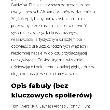
Baldwina. Film jest intymnym portretem miłości
dwojga młodych Afroamerykanów w Harlemie lat
70., której idylliczny obraz zostaje brutalnie
przerwany przez rasizm i niesprawiedliwość
systemu prawnego. Jenkins z niezwykłą
wrażliwością i artystycznym kunsztem tka
opowieść o sile uczuć, rodzinnych więziach i
niezłomnej nadziei w obliczu przytłaczającej
rzeczywistości. To kino liryczne, wizualnie
olśniewające i pełne emocjonalnej głębi, które na
długo pozostaje w sercu i umyśle widza.
Opis fabuły (bez
kluczowych spoilerów)
Tish Rivers (KiKi Layne) i Alonzo „Fonny” Hunt