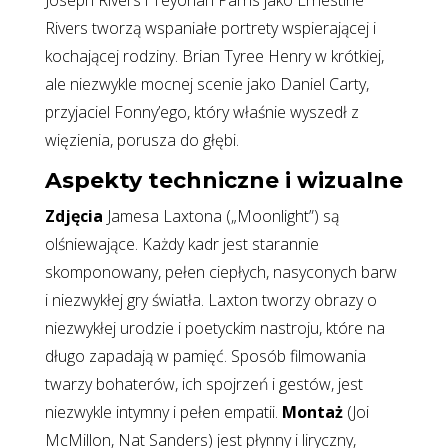
Joseph Rivers i Teyonah Parris jako Ernestine
Rivers tworzą wspaniałe portrety wspierającej i
kochającej rodziny. Brian Tyree Henry w krótkiej,
ale niezwykle mocnej scenie jako Daniel Carty,
przyjaciel Fonny’ego, który właśnie wyszedł z
więzienia, porusza do głębi.
Aspekty techniczne i wizualne
Zdjęcia
Jamesa Laxtona („Moonlight”) są
olśniewające. Każdy kadr jest starannie
skomponowany, pełen ciepłych, nasyconych barw
i niezwykłej gry światła. Laxton tworzy obrazy o
niezwykłej urodzie i poetyckim nastroju, które na
długo zapadają w pamięć. Sposób filmowania
twarzy bohaterów, ich spojrzeń i gestów, jest
niezwykle intymny i pełen empatii.
Montaż
(Joi
McMillon, Nat Sanders) jest płynny i liryczny,