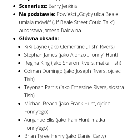
Scenariusz:
Barry Jenkins
Na podstawie:
Powieści „Gdyby ulica Beale
umiała mówić” („If Beale Street Could Talk”)
autorstwa Jamesa Baldwina.
Główna obsada:
KiKi Layne (jako Clementine „Tish” Rivers)
Stephan James (jako Alonzo „Fonny” Hunt)
Regina King (jako Sharon Rivers, matka Tish)
Colman Domingo (jako Joseph Rivers, ojciec
Tish)
Teyonah Parris (jako Ernestine Rivers, siostra
Tish)
Michael Beach (jako Frank Hunt, ojciec
Fonny’ego)
Aunjanue Ellis (jako Pani Hunt, matka
Fonny’ego)
Brian Tyree Henry (jako Daniel Carty)