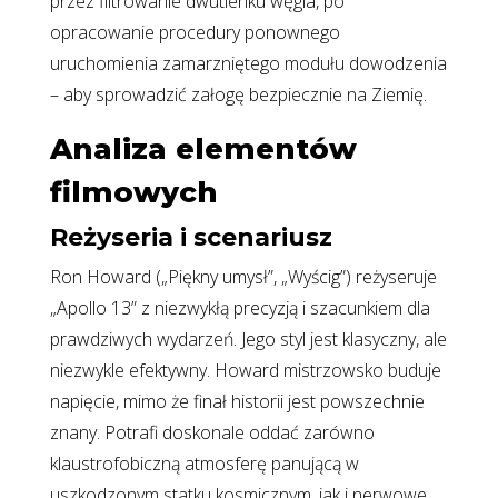
przez filtrowanie dwutlenku węgla, po
opracowanie procedury ponownego
uruchomienia zamarzniętego modułu dowodzenia
– aby sprowadzić załogę bezpiecznie na Ziemię.
Analiza elementów
filmowych
Reżyseria i scenariusz
Ron Howard („Piękny umysł”, „Wyścig”) reżyseruje
„Apollo 13” z niezwykłą precyzją i szacunkiem dla
prawdziwych wydarzeń. Jego styl jest klasyczny, ale
niezwykle efektywny. Howard mistrzowsko buduje
napięcie, mimo że finał historii jest powszechnie
znany. Potrafi doskonale oddać zarówno
klaustrofobiczną atmosferę panującą w
uszkodzonym statku kosmicznym, jak i nerwowe,