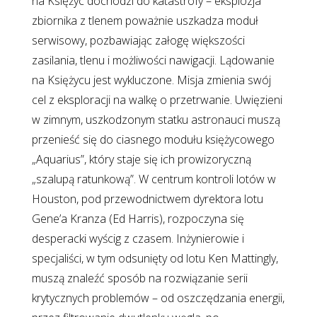
na Księżyc dochodzi do katastrofy – eksplozja
zbiornika z tlenem poważnie uszkadza moduł
serwisowy, pozbawiając załogę większości
zasilania, tlenu i możliwości nawigacji. Lądowanie
na Księżycu jest wykluczone. Misja zmienia swój
cel z eksploracji na walkę o przetrwanie. Uwięzieni
w zimnym, uszkodzonym statku astronauci muszą
przenieść się do ciasnego modułu księżycowego
„Aquarius”, który staje się ich prowizoryczną
„szalupą ratunkową”. W centrum kontroli lotów w
Houston, pod przewodnictwem dyrektora lotu
Gene’a Kranza (Ed Harris), rozpoczyna się
desperacki wyścig z czasem. Inżynierowie i
specjaliści, w tym odsunięty od lotu Ken Mattingly,
muszą znaleźć sposób na rozwiązanie serii
krytycznych problemów – od oszczędzania energii,