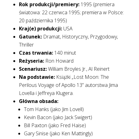
Rok produkcji/premiery:
1995 (premiera
światowa: 22 czerwca 1995; premiera w Polsce:
20 października 1995)
Kraj(e) produkcji:
USA
Gatunek:
Dramat, Historyczny, Przygodowy,
Thriller
Czas trwania:
140 minut
Reżyseria:
Ron Howard
Scenariusz:
William Broyles Jr., Al Reinert
Na podstawie:
Książki „Lost Moon: The
Perilous Voyage of Apollo 13” autorstwa Jima
Lovella i Jeffreya Klugera.
Główna obsada:
Tom Hanks (jako Jim Lovell)
Kevin Bacon (jako Jack Swigert)
Bill Paxton (jako Fred Haise)
Gary Sinise (jako Ken Mattingly)