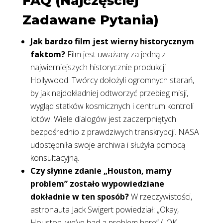
FAQ (Najczęściej
Zadawane Pytania)
Jak bardzo film jest wierny historycznym
faktom?
Film jest uważany za jedną z
najwierniejszych historycznie produkcji
Hollywood. Twórcy dołożyli ogromnych starań,
by jak najdokładniej odtworzyć przebieg misji,
wygląd statków kosmicznych i centrum kontroli
lotów. Wiele dialogów jest zaczerpniętych
bezpośrednio z prawdziwych transkrypcji. NASA
udostępniła swoje archiwa i służyła pomocą
konsultacyjną.
Czy słynne zdanie „Houston, mamy
problem” zostało wypowiedziane
dokładnie w ten sposób?
W rzeczywistości,
astronauta Jack Swigert powiedział: „Okay,
Houston, we’ve had a problem here” („OK,