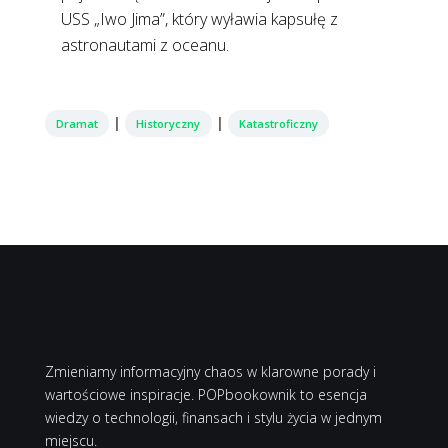
USS „Iwo Jima”, który wyławia kapsułę z
astronautami z oceanu.
|
|
Dramat
Historyczny
Katastroficzny
Zmieniamy informacyjny chaos w klarowne porady i
wartościowe inspiracje. POPbookownik to esencja
wiedzy o technologii, finansach i stylu życia w jednym
miejscu.