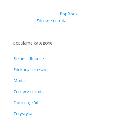
Odżywianiu w Stolicy
utworzone przez
PopBook
|
2025-11-27
|
Zdrowie i uroda
| 0 Comments
popularne kategorie
Biznes i finanse
Edukacja i rozwój
Moda
Zdrowie i uroda
Dom i ogród
Turystyka