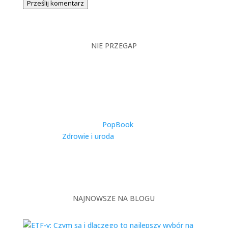
Prześlij komentarz
NIE PRZEGAP
Catering Dietetyczny w
Warszawie – Kompleksowy
Przewodnik po Zdrowym
Odżywianiu w Stolicy
utworzone przez
PopBook
|
2025-11-27
|
Zdrowie i uroda
| 0 Comments
Warszawa, jako dynamiczna metropolia
zamieszkiwana przez ponad 1,8 miliona osób,
stawia przed...
NAJNOWSZE NA BLOGU