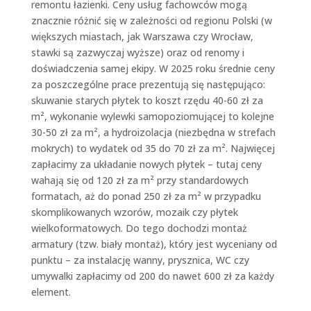
remontu łazienki. Ceny usług fachowców mogą
znacznie różnić się w zależności od regionu Polski (w
większych miastach, jak Warszawa czy Wrocław,
stawki są zazwyczaj wyższe) oraz od renomy i
doświadczenia samej ekipy. W 2025 roku średnie ceny
za poszczególne prace prezentują się następująco:
skuwanie starych płytek to koszt rzędu 40-60 zł za
m², wykonanie wylewki samopoziomującej to kolejne
30-50 zł za m², a hydroizolacja (niezbędna w strefach
mokrych) to wydatek od 35 do 70 zł za m². Najwięcej
zapłacimy za układanie nowych płytek – tutaj ceny
wahają się od 120 zł za m² przy standardowych
formatach, aż do ponad 250 zł za m² w przypadku
skomplikowanych wzorów, mozaik czy płytek
wielkoformatowych. Do tego dochodzi montaż
armatury (tzw. biały montaż), który jest wyceniany od
punktu – za instalację wanny, prysznica, WC czy
umywalki zapłacimy od 200 do nawet 600 zł za każdy
element.