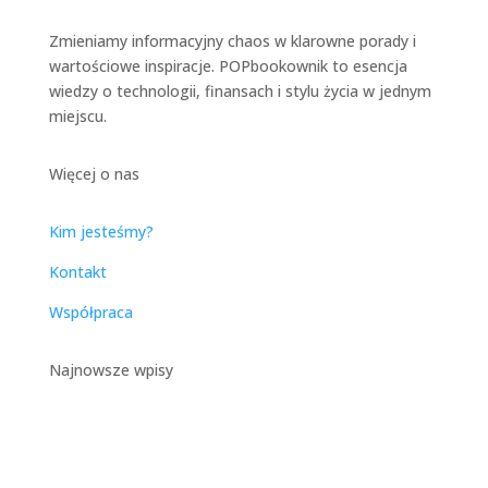
Zmieniamy informacyjny chaos w klarowne porady i
wartościowe inspiracje. POPbookownik to esencja
wiedzy o technologii, finansach i stylu życia w jednym
miejscu.
Więcej o nas
Kim jesteśmy?
Kontakt
Współpraca
Najnowsze wpisy
Catering Dietetyczny w
Warszawie – Kompleksowy
Przewodnik po Zdrowym