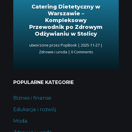
Catering Dietetyczny w
Warszawie –
Kompleksowy
Przewodnik po Zdrowym
Odżywianiu w Stolicy
utworzone przez
PopBook
|
2025-11-27
|
Zdrowie i uroda
| 0 Comments
POPULARNE KATEGORIE
Biznes i finanse
Edukacja i rozwój
Moda