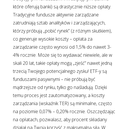
które oferują banki) są drastycznie niższe opłaty.
Tradycyjne fundusze aktywnie zarządzane
zatrudniają sztab analityków i zarządzających,
którzy próbują „pobić rynek” (z różnym skutkiem),
co generuje wysokie koszty – opłata za
zarządzanie często wynosi od 1,5% do nawet 3-
4% rocznie. Może się to wydawać niewiele, ale w
skali 20 lat, takie opłaty mogą „zjeść” nawet jedną
trzecią Twojego potencjalnego zysku! ETF-y są
funduszami pasywnymi – nie próbują być
mądrzejsze od rynku, tylko go naśladują. Dzięki
temu proces jest zautomatyzowany, a koszty
zarządzania (wskaźnik TER) są minimalne, często
na poziomie 0,07% – 0,20% rocznie. Oszczędzając
na opłatach, pozwalasz, aby procent składany
działał na Twoją korzyść z maksymalną siłą. W