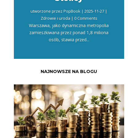
utworzone przez
PopBook
|
2025-11-27
|
Zdrowie i uroda
| 0 Comments
Warszawa, jako dynamiczna metropolia
zamieszkiwana przez ponad 1,8 miliona
osób, stawia przed...
NAJNOWSZE NA BLOGU