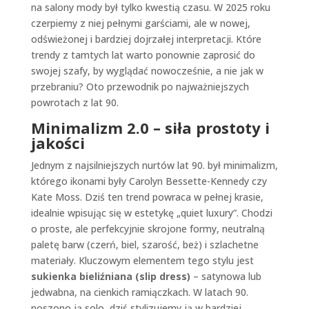
na salony mody był tylko kwestią czasu. W 2025 roku
czerpiemy z niej pełnymi garściami, ale w nowej,
odświeżonej i bardziej dojrzałej interpretacji. Które
trendy z tamtych lat warto ponownie zaprosić do
swojej szafy, by wyglądać nowocześnie, a nie jak w
przebraniu? Oto przewodnik po najważniejszych
powrotach z lat 90.
Minimalizm 2.0 – siła prostoty i
jakości
Jednym z najsilniejszych nurtów lat 90. był minimalizm,
którego ikonami były Carolyn Bessette-Kennedy czy
Kate Moss. Dziś ten trend powraca w pełnej krasie,
idealnie wpisując się w estetykę „quiet luxury”. Chodzi
o proste, ale perfekcyjnie skrojone formy, neutralną
paletę barw (czerń, biel, szarość, beż) i szlachetne
materiały. Kluczowym elementem tego stylu jest
sukienka bieliźniana (slip dress)
– satynowa lub
jedwabna, na cienkich ramiączkach. W latach 90.
noszono ją solo, dziś stylizujemy ją w bardziej