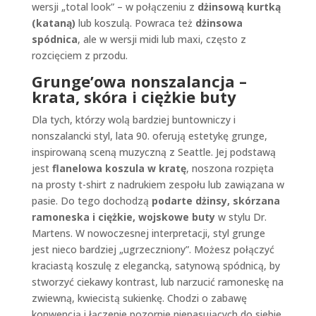
wersji „total look” – w połączeniu z
dżinsową kurtką
(kataną)
lub koszulą. Powraca też
dżinsowa
spódnica
, ale w wersji midi lub maxi, często z
rozcięciem z przodu.
Grunge’owa nonszalancja –
krata, skóra i ciężkie buty
Dla tych, którzy wolą bardziej buntowniczy i
nonszalancki styl, lata 90. oferują estetykę grunge,
inspirowaną sceną muzyczną z Seattle. Jej podstawą
jest
flanelowa koszula w kratę
, noszona rozpięta
na prosty t-shirt z nadrukiem zespołu lub zawiązana w
pasie. Do tego dochodzą
podarte dżinsy, skórzana
ramoneska i ciężkie, wojskowe buty
w stylu Dr.
Martens. W nowoczesnej interpretacji, styl grunge
jest nieco bardziej „ugrzeczniony”. Możesz połączyć
kraciastą koszulę z elegancką, satynową spódnicą, by
stworzyć ciekawy kontrast, lub narzucić ramoneskę na
zwiewną, kwiecistą sukienkę. Chodzi o zabawę
konwencją i łączenie pozornie niepasujących do siebie