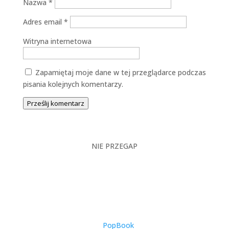
Nazwa
*
Adres email
*
Witryna internetowa
Zapamiętaj moje dane w tej przeglądarce podczas
pisania kolejnych komentarzy.
Prześlij komentarz
NIE PRZEGAP
Catering Dietetyczny w
Warszawie – Kompleksowy
Przewodnik po Zdrowym
Odżywianiu w Stolicy
utworzone przez
PopBook
|
2025-11-27
|