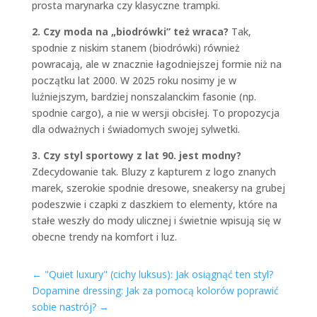
prosta marynarka czy klasyczne trampki.
2. Czy moda na „biodrówki” też wraca?
Tak,
spodnie z niskim stanem (biodrówki) również
powracają, ale w znacznie łagodniejszej formie niż na
początku lat 2000. W 2025 roku nosimy je w
luźniejszym, bardziej nonszalanckim fasonie (np.
spodnie cargo), a nie w wersji obcisłej. To propozycja
dla odważnych i świadomych swojej sylwetki.
3. Czy styl sportowy z lat 90. jest modny?
Zdecydowanie tak. Bluzy z kapturem z logo znanych
marek, szerokie spodnie dresowe, sneakersy na grubej
podeszwie i czapki z daszkiem to elementy, które na
stałe weszły do mody ulicznej i świetnie wpisują się w
obecne trendy na komfort i luz.
←
"Quiet luxury" (cichy luksus): Jak osiągnąć ten styl?
Dopamine dressing: Jak za pomocą kolorów poprawić
sobie nastrój?
→