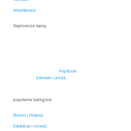
Współpraca
Najnowsze wpisy
Catering Dietetyczny w
Warszawie – Kompleksowy
Przewodnik po Zdrowym
Odżywianiu w Stolicy
utworzone przez
PopBook
|
2025-11-27
|
Zdrowie i uroda
| 0 Comments
popularne kategorie
Biznes i finanse
Edukacja i rozwój