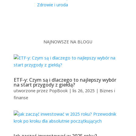
Zdrowie i uroda
| 0 Comments
Warszawa, jako dynamiczna metropolia
zamieszkiwana przez ponad 1,8 miliona osób,
stawia przed...
NAJNOWSZE NA BLOGU
ETF-y: Czym są i dlaczego to najlepszy wybór
na start przygody z giełdą?
utworzone przez
PopBook
|
lis 26, 2025
|
Biznes i
finanse