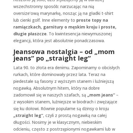
wszechstronny sposób: narzucając na nią
oversize’ową marynarkę, nosząc ją na gładki t-shirt
lub cienki golf. Inne elementy to
proste topy na
ramiączkach, garnitury o męskim kroju i proste,
długie płaszcze
. To kwintesencja niewymuszonej
elegancji, która jest absolutnie ponadczasowa.
Jeansowa nostalgia – od „mom
jeans” po „straight leg”
Lata 90. to złota era denimu. Zapominamy o obcisłych
rurkach, które dominowały przez lata. Teraz na
piedestale są fasony z wyższym stanem i luźniejszą
nogawką. Absolutnym hitem, który na dobre
zadomowił się w naszych szafach, są
„mom jeans”
–
z wysokim stanem, luźniejsze w biodrach i zwężające
się ku dołowi. Równie popularne są dżinsy o kroju
„straight leg”
, czyli z prostą nogawką na całej
długości. Nosimy je w klasycznym, niebieskim
odcieniu, często z postrzępionymi nogawkami lub w