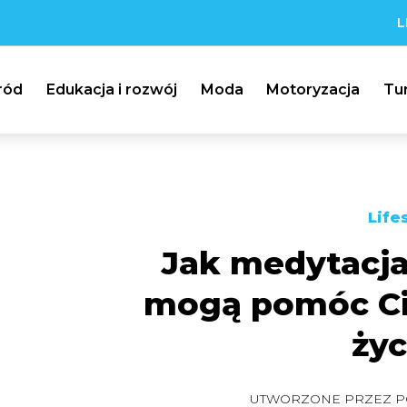
L
ród
Edukacja i rozwój
Moda
Motoryzacja
Tu
Life
Jak medytacja
mogą pomóc Ci
życ
UTWORZONE PRZEZ
P