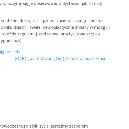
anym, uczymy się je obserwować z dystansu, jak chmury
subtelne efekty, takie jak poczucie większego spokoju
o kilku dniach. Trwałe, neuroplastyczne zmiany w mózgu i
o efekt regularnej, codziennej praktyki trwającej co
tygodniach).
ją portfela
JOMO (Joy of Missing Out): Sztuka odpuszczania
→
nowoczesnego stylu życia. Jesteśmy zespołem