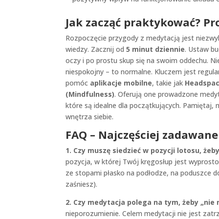
Jak zacząć praktykować? Pro
Rozpoczęcie przygody z medytacją jest niezwykl
wiedzy. Zacznij od
5 minut dziennie
. Ustaw bu
oczy i po prostu skup się na swoim oddechu. Nie
niespokojny – to normalne. Kluczem jest regula
pomóc
aplikacje mobilne
, takie jak
Headspace
(Mindfulness)
. Oferują one prowadzone medyta
które są idealne dla początkujących. Pamiętaj, m
wnętrza siebie.
FAQ – Najczęściej zadawane
1. Czy muszę siedzieć w pozycji lotosu, że
pozycja, w której Twój kręgosłup jest wyprosto
ze stopami płasko na podłodze, na poduszce do 
zaśniesz).
2. Czy medytacja polega na tym, żeby „nie 
nieporozumienie. Celem medytacji nie jest zatr