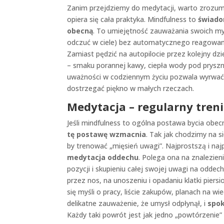
Zanim przejdziemy do medytacji, warto zrozum
opiera się cała praktyka. Mindfulness to
świado
obecną
. To umiejętność zauważania swoich my
odczuć w ciele) bez automatycznego reagowania n
Zamiast pędzić na autopilocie przez kolejny d
– smaku porannej kawy, ciepła wody pod pryszn
uważności w codziennym życiu pozwala wyrwać s
dostrzegać piękno w małych rzeczach.
Medytacja – regularny tren
Jeśli mindfulness to ogólna postawa bycia obe
tę postawę wzmacnia
. Tak jak chodzimy na s
by trenować „mięsień uwagi”. Najprostszą i naj
medytacja oddechu
. Polega ona na znalezien
pozycji i skupieniu całej swojej uwagi na odd
przez nos, na unoszeniu i opadaniu klatki piers
się myśli o pracy, liście zakupów, planach na w
delikatne zauważenie, że umysł odpłynął, i
spok
Każdy taki powrót jest jak jedno „powtórzenie” 