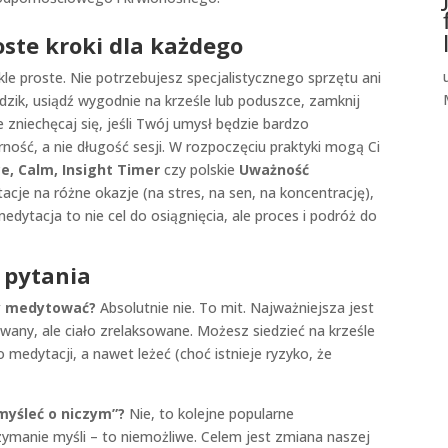
ste kroki dla każdego
e proste. Nie potrzebujesz specjalistycznego sprzętu ani
dzik, usiądź wygodnie na krześle lub poduszce, zamknij
 zniechęcaj się, jeśli Twój umysł będzie bardzo
rność, a nie długość sesji. W rozpoczęciu praktyki mogą Ci
, Calm, Insight Timer
czy polskie
Uważność
cje na różne okazje (na stres, na sen, na koncentrację),
edytacja to nie cel do osiągnięcia, ale proces i podróż do
 pytania
by medytować?
Absolutnie nie. To mit. Najważniejsza jest
wany, ale ciało zrelaksowane. Możesz siedzieć na krześle
medytacji, a nawet leżeć (choć istnieje ryzyko, że
myśleć o niczym”?
Nie, to kolejne popularne
zymanie myśli – to niemożliwe. Celem jest zmiana naszej