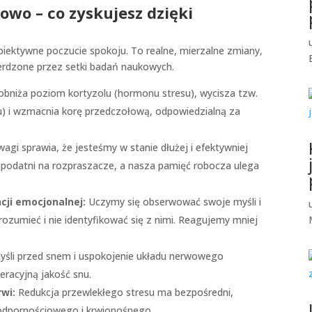
wo – co zyskujesz dzięki
ubiektywne poczucie spokoju. To realne, mierzalne zmiany,
erdzone przez setki badań naukowych.
obniża poziom kortyzolu (hormonu stresu), wycisza tzw.
) i wzmacnia korę przedczołową, odpowiedzialną za
agi sprawia, że jesteśmy w stanie dłużej i efektywniej
j podatni na rozpraszacze, a nasza pamięć robocza ulega
cji emocjonalnej:
Uczymy się obserwować swoje myśli i
rozumieć i nie identyfikować się z nimi. Reagujemy mniej
yśli przed snem i uspokojenie układu nerwowego
eracyjną jakość snu.
rwi:
Redukcja przewlekłego stresu ma bezpośredni,
odpornościowego i krwionośnego.