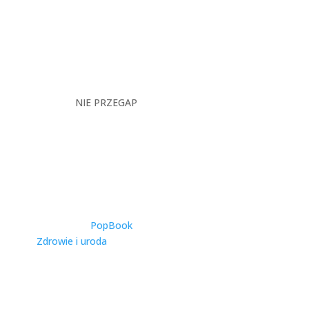
NIE PRZEGAP
Catering Dietetyczny w
Warszawie –
Kompleksowy
Przewodnik po Zdrowym
Odżywianiu w Stolicy
utworzone przez
PopBook
|
2025-11-27
|
Zdrowie i uroda
| 0 Comments
Warszawa, jako dynamiczna metropolia
zamieszkiwana przez ponad 1,8 miliona
osób, stawia przed...