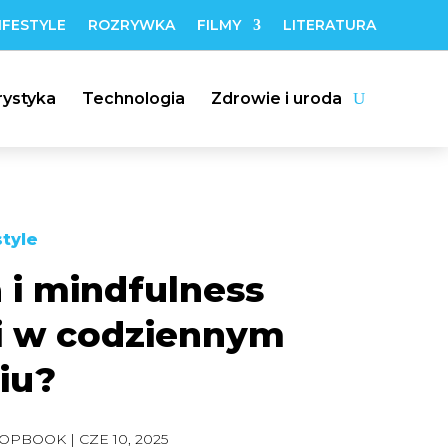
IFESTYLE
ROZRYWKA
FILMY
LITERATURA
rystyka
Technologia
Zdrowie i uroda
style
 i mindfulness
 w codziennym
iu?
OPBOOK
|
CZE 10, 2025