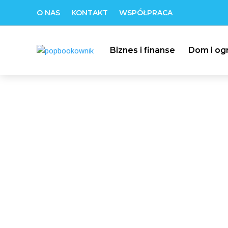
O NAS
KONTAKT
WSPÓŁPRACA
Biznes i finanse
Dom i og