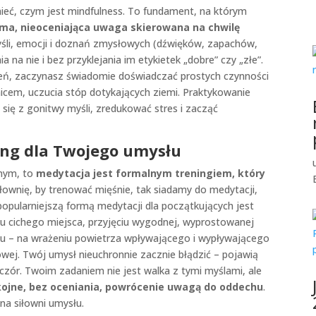
ieć, czym jest mindfulness. To fundament, na którym
ma, nieoceniająca uwaga skierowana na chwilę
śli, emocji i doznań zmysłowych (dźwięków, zapachów,
a nie i bez przyklejania im etykietek „dobre” czy „złe”.
zień, zaczynasz świadomie doświadczać prostych czynności
icem, uczucia stóp dotykających ziemi. Praktykowanie
ię z gonitwy myśli, zredukować stres i zacząć
ing dla Twojego umysłu
cnym, to
medytacja jest formalnym treningiem, który
iłownię, by trenować mięśnie, tak siadamy do medytacji,
popularniejszą formą medytacji dla początkujących jest
iu cichego miejsca, przyjęciu wygodnej, wyprostowanej
echu – na wrażeniu powietrza wpływającego i wypływającego
iowej. Twój umysł nieuchronnie zacznie błądzić – pojawią
ieczór. Twoim zadaniem nie jest walka z tymi myślami, ale
ojne, bez oceniania, powrócenie uwagą do oddechu
.
na siłowni umysłu.