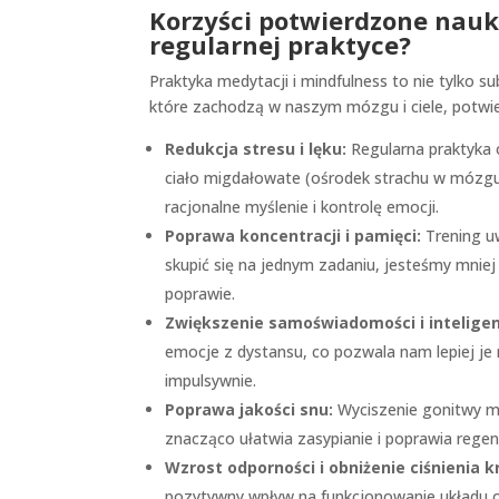
Korzyści potwierdzone nauko
regularnej praktyce?
Praktyka medytacji i mindfulness to nie tylko s
które zachodzą w naszym mózgu i ciele, potwi
Redukcja stresu i lęku:
Regularna praktyka 
ciało migdałowate (ośrodek strachu w mózgu
racjonalne myślenie i kontrolę emocji.
Poprawa koncentracji i pamięci:
Trening uw
skupić się na jednym zadaniu, jesteśmy mnie
poprawie.
Zwiększenie samoświadomości i inteligen
emocje z dystansu, co pozwala nam lepiej je 
impulsywnie.
Poprawa jakości snu:
Wyciszenie gonitwy m
znacząco ułatwia zasypianie i poprawia regen
Wzrost odporności i obniżenie ciśnienia k
pozytywny wpływ na funkcjonowanie układu 