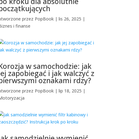
po kroku dla absolutnie
początkujących
utworzone przez
PopBook
|
lis 26, 2025
|
Biznes i finanse
Korozja w samochodzie: jak
jej zapobiegać i jak walczyć z
pierwszymi oznakami rdzy?
utworzone przez
PopBook
|
lip 18, 2025
|
Motoryzacja
Jak samodzielnie wymienić