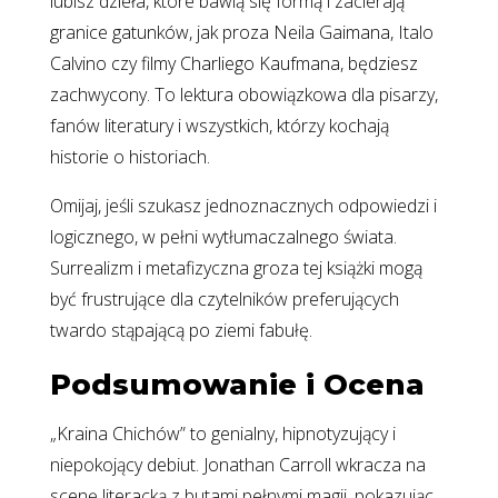
lubisz dzieła, które bawią się formą i zacierają
granice gatunków, jak proza Neila Gaimana, Italo
Calvino czy filmy Charliego Kaufmana, będziesz
zachwycony. To lektura obowiązkowa dla pisarzy,
fanów literatury i wszystkich, którzy kochają
historie o historiach.
Omijaj, jeśli szukasz jednoznacznych odpowiedzi i
logicznego, w pełni wytłumaczalnego świata.
Surrealizm i metafizyczna groza tej książki mogą
być frustrujące dla czytelników preferujących
twardo stąpającą po ziemi fabułę.
Podsumowanie i Ocena
„Kraina Chichów” to genialny, hipnotyzujący i
niepokojący debiut. Jonathan Carroll wkracza na
scenę literacką z butami pełnymi magii, pokazując,