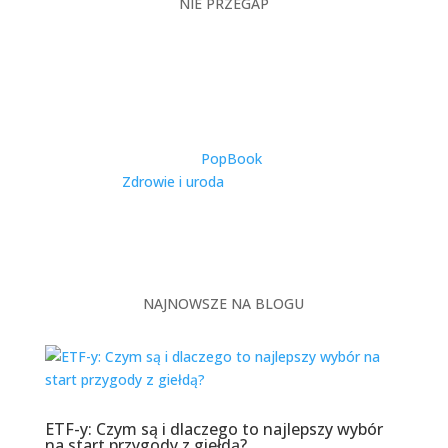
NIE PRZEGAP
Catering Dietetyczny w
Warszawie – Kompleksowy
Przewodnik po Zdrowym
Odżywianiu w Stolicy
utworzone przez
PopBook
|
2025-11-27
|
Zdrowie i uroda
| 0 Comments
Warszawa, jako dynamiczna metropolia
zamieszkiwana przez ponad 1,8 miliona osób,
stawia przed...
NAJNOWSZE NA BLOGU
ETF-y: Czym są i dlaczego to najlepszy wybór
na start przygody z giełdą?