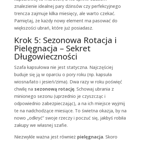
znalezienie idealnej pary dżinsów czy perfekcyjnego
trencza zajmuje kilka miesięcy, ale warto czekać.
Pamiętaj, że każdy nowy element ma pasować do
większości ubrań, które już posiadasz.
Krok 5: Sezonowa Rotacja i
Pielęgnacja – Sekret
Długowieczności
Szafa kapsułowa nie jest statyczna. Najczęściej
buduje się ją w oparciu o pory roku (np. kapsuła
wiosna/lato i jesień/zima). Dwa razy w roku poświęć
chwilę na
sezonową rotację
. Schowaj ubrania z
minionego sezonu (uprzednio je czyszcząc i
odpowiednio zabezpieczając), a na ich miejsce wyjmij
te na nadchodzące miesiące. To świetna okazja, by na
nowo „odkryć” swoje rzeczy i poczuć się, jakbyś robiła
zakupy we własnej szafie.
Niezwykle ważna jest również
pielęgnacja
. Skoro