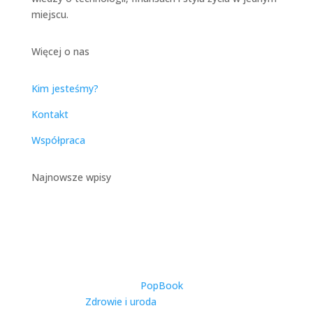
miejscu.
Więcej o nas
Kim jesteśmy?
Kontakt
Współpraca
Najnowsze wpisy
Catering Dietetyczny w
Warszawie – Kompleksowy
Przewodnik po Zdrowym
Odżywianiu w Stolicy
utworzone przez
PopBook
|
2025-11-27
|
Zdrowie i uroda
| 0 Comments