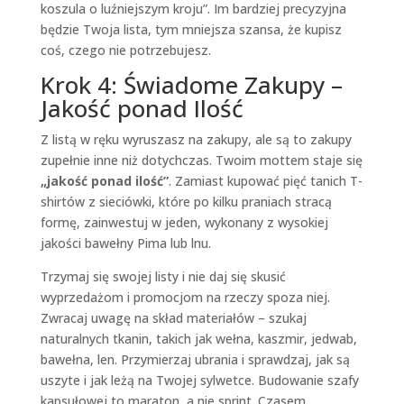
koszula o luźniejszym kroju”. Im bardziej precyzyjna
będzie Twoja lista, tym mniejsza szansa, że kupisz
coś, czego nie potrzebujesz.
Krok 4: Świadome Zakupy –
Jakość ponad Ilość
Z listą w ręku wyruszasz na zakupy, ale są to zakupy
zupełnie inne niż dotychczas. Twoim mottem staje się
„jakość ponad ilość”
. Zamiast kupować pięć tanich T-
shirtów z sieciówki, które po kilku praniach stracą
formę, zainwestuj w jeden, wykonany z wysokiej
jakości bawełny Pima lub lnu.
Trzymaj się swojej listy i nie daj się skusić
wyprzedażom i promocjom na rzeczy spoza niej.
Zwracaj uwagę na skład materiałów – szukaj
naturalnych tkanin, takich jak wełna, kaszmir, jedwab,
bawełna, len. Przymierzaj ubrania i sprawdzaj, jak są
uszyte i jak leżą na Twojej sylwetce. Budowanie szafy
kapsułowej to maraton, a nie sprint. Czasem