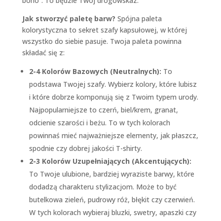
boho”. To będzie Twój drogowskaz.
Jak stworzyć paletę barw?
Spójna paleta
kolorystyczna to sekret szafy kapsułowej, w której
wszystko do siebie pasuje. Twoja paleta powinna
składać się z:
2-4 Kolorów Bazowych (Neutralnych):
To
podstawa Twojej szafy. Wybierz kolory, które lubisz
i które dobrze komponują się z Twoim typem urody.
Najpopularniejsze to czerń, biel/krem, granat,
odcienie szarości i beżu. To w tych kolorach
powinnaś mieć najważniejsze elementy, jak płaszcz,
spodnie czy dobrej jakości T-shirty.
2-3 Kolorów Uzupełniających (Akcentujących):
To Twoje ulubione, bardziej wyraziste barwy, które
dodadzą charakteru stylizacjom. Może to być
butelkowa zieleń, pudrowy róż, błękit czy czerwień.
W tych kolorach wybieraj bluzki, swetry, apaszki czy