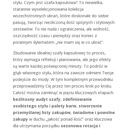
stylu. Czym jest szafa kapsułowa? To niewielka,
starannie wyselekcjonowana kolekcja
wszechstronnych ubrań, które doskonale do siebie
pasują, tworząc niezliczoną ilość spójnych i stylowych
zestawów. To nie nuda i ograniczenia, ale wolność,
oszczędność czasu i pieniędzy oraz koniec z
porannym dylematem „nie mam się w co ubrać”.
Zbudowanie idealnej szafy kapsułowej to proces,
który wymaga refleksji i planowania, ale jego efekty
są warte każdej poświęconej minuty. To podróż w
głąb własnego stylu, która na zawsze odmieni Twoje
podejście do mody. W tym kompletnym przewodniku
przeprowadzimy Cię przez ten proces krok po kroku.
Całość można zamknąć w pięciu kluczowych etapach:
bezlitosny audyt szafy
,
zdefiniowanie
osobistego stylu i palety barw
,
stworzenie
przemyślanej listy zakupów
,
świadome i powolne
zakupy
w duchu „jakość ponad ilość” oraz kluczowa
dla utrzymania porządku
sezonowa rotacja i