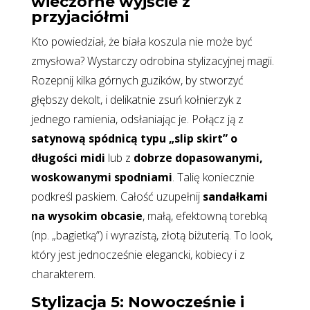
wieczorne wyjście z
przyjaciółmi
Kto powiedział, że biała koszula nie może być
zmysłowa? Wystarczy odrobina stylizacyjnej magii.
Rozepnij kilka górnych guzików, by stworzyć
głębszy dekolt, i delikatnie zsuń kołnierzyk z
jednego ramienia, odsłaniając je. Połącz ją z
satynową spódnicą typu „slip skirt” o
długości midi
lub z
dobrze dopasowanymi,
woskowanymi spodniami
. Talię koniecznie
podkreśl paskiem. Całość uzupełnij
sandałkami
na wysokim obcasie
, małą, efektowną torebką
(np. „bagietką”) i wyrazistą, złotą biżuterią. To look,
który jest jednocześnie elegancki, kobiecy i z
charakterem.
Stylizacja 5: Nowocześnie i