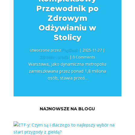
Przewodnik po
Zdrowym
Odżywianiu w
Stolicy
utworzone przez
PopBook
|
2025-11-27
|
Zdrowie i uroda
| 0 Comments
Warszawa, jako dynamiczna metropolia
zamieszkiwana przez ponad 1,8 miliona
osób, stawia przed...
NAJNOWSZE NA BLOGU