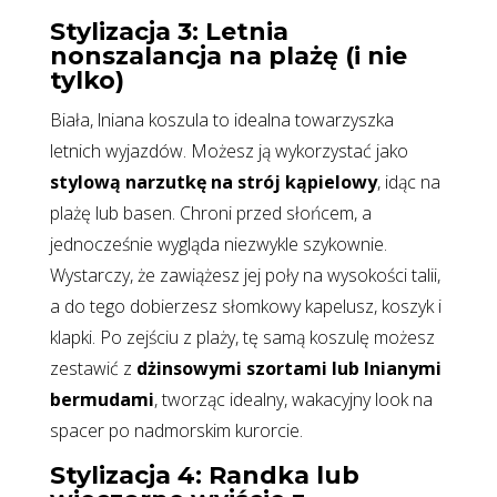
Stylizacja 3: Letnia
nonszalancja na plażę (i nie
tylko)
Biała, lniana koszula to idealna towarzyszka
letnich wyjazdów. Możesz ją wykorzystać jako
stylową narzutkę na strój kąpielowy
, idąc na
plażę lub basen. Chroni przed słońcem, a
jednocześnie wygląda niezwykle szykownie.
Wystarczy, że zawiążesz jej poły na wysokości talii,
a do tego dobierzesz słomkowy kapelusz, koszyk i
klapki. Po zejściu z plaży, tę samą koszulę możesz
zestawić z
dżinsowymi szortami lub lnianymi
bermudami
, tworząc idealny, wakacyjny look na
spacer po nadmorskim kurorcie.
Stylizacja 4: Randka lub