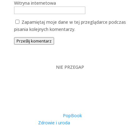
Witryna internetowa
Zapamiętaj moje dane w tej przeglądarce podczas
pisania kolejnych komentarzy.
Prześlij komentarz
NIE PRZEGAP
Catering Dietetyczny w
Warszawie – Kompleksowy
Przewodnik po Zdrowym
Odżywianiu w Stolicy
utworzone przez
PopBook
|
2025-11-27
|
Zdrowie i uroda
| 0 Comments
Warszawa, jako dynamiczna metropolia
zamieszkiwana przez ponad 1,8 miliona osób,