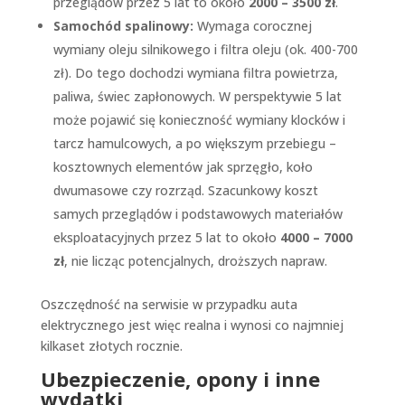
przeglądów przez 5 lat to około
2000 – 3500 zł
.
Samochód spalinowy:
Wymaga corocznej
wymiany oleju silnikowego i filtra oleju (ok. 400-700
zł). Do tego dochodzi wymiana filtra powietrza,
paliwa, świec zapłonowych. W perspektywie 5 lat
może pojawić się konieczność wymiany klocków i
tarcz hamulcowych, a po większym przebiegu –
kosztownych elementów jak sprzęgło, koło
dwumasowe czy rozrząd. Szacunkowy koszt
samych przeglądów i podstawowych materiałów
eksploatacyjnych przez 5 lat to około
4000 – 7000
zł
, nie licząc potencjalnych, droższych napraw.
Oszczędność na serwisie w przypadku auta
elektrycznego jest więc realna i wynosi co najmniej
kilkaset złotych rocznie.
Ubezpieczenie, opony i inne
wydatki