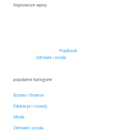
Najnowsze wpisy
Catering Dietetyczny w
Warszawie – Kompleksowy
Przewodnik po Zdrowym
Odżywianiu w Stolicy
utworzone przez
PopBook
|
2025-11-27
|
Zdrowie i uroda
| 0 Comments
popularne kategorie
Biznes i finanse
Edukacja i rozwój
Moda
Zdrowie i uroda