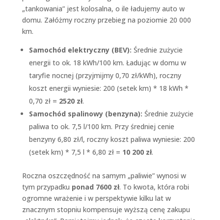
„tankowania” jest kolosalna, o ile ładujemy auto w
domu. Załóżmy roczny przebieg na poziomie 20 000
km.
Samochód elektryczny (BEV):
Średnie zużycie
energii to ok. 18 kWh/100 km. Ładując w domu w
taryfie nocnej (przyjmijmy 0,70 zł/kWh), roczny
koszt energii wyniesie: 200 (setek km) * 18 kWh *
0,70 zł =
2520 zł
.
Samochód spalinowy (benzyna):
Średnie zużycie
paliwa to ok. 7,5 l/100 km. Przy średniej cenie
benzyny 6,80 zł/l, roczny koszt paliwa wyniesie: 200
(setek km) * 7,5 l * 6,80 zł =
10 200 zł
.
Roczna oszczędność na samym „paliwie” wynosi w
tym przypadku
ponad 7600 zł
. To kwota, która robi
ogromne wrażenie i w perspektywie kilku lat w
znacznym stopniu kompensuje wyższą cenę zakupu