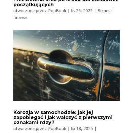
początkujących
utworzone przez
PopBook
|
lis 26, 2025
|
Biznes i
finanse
Korozja w samochodzie: jak jej
zapobiegać i jak walczyć z pierwszymi
oznakami rdzy?
utworzone przez
PopBook
|
lip 18, 2025
|