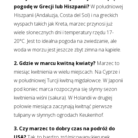
pogodę w Grecji lub Hiszpanii?
W południowej
Hiszpanii (Andaluzja, Costa del Sol) i na greckich
wyspach takich jak Kreta, marzec przynosi już
wiele słonecznych dni i temperatury rzędu 17-
20°C. Jest to idealna pogoda na zwiedzanie, ale
woda w morzu jest jeszcze zbyt zimna na kąpiele.
2. Gdzie w marcu kwitną kwiaty?
Marzec to
miesiąc kwitnienia w wielu miejscach. Na Cyprze i
w południowej Turcji kwitną migdałowce. W Japonii
pod koniec marca rozpoczyna się słynny sezon
kwitnienia wiśni (sakura). W Holandii w drugiej
połowie miesiąca zaczynają kwitnąć pierwsze
tulipany w słynnych ogrodach Keukenhof.
3. Czy marzec to dobry czas na podróż do
USA?
Tak, to bardzo zróżnicowany kierunek.