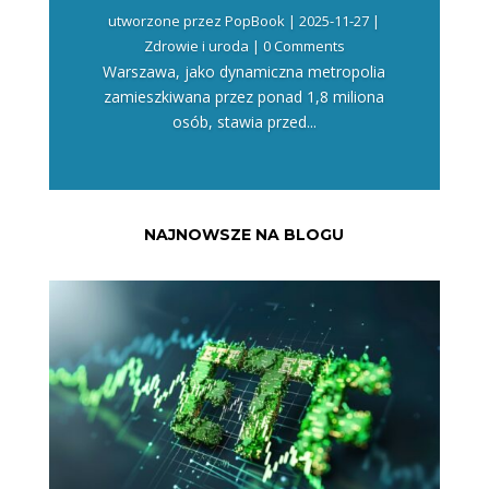
utworzone przez
PopBook
|
2025-11-27
|
Zdrowie i uroda
| 0 Comments
Warszawa, jako dynamiczna metropolia
zamieszkiwana przez ponad 1,8 miliona
osób, stawia przed...
NAJNOWSZE NA BLOGU