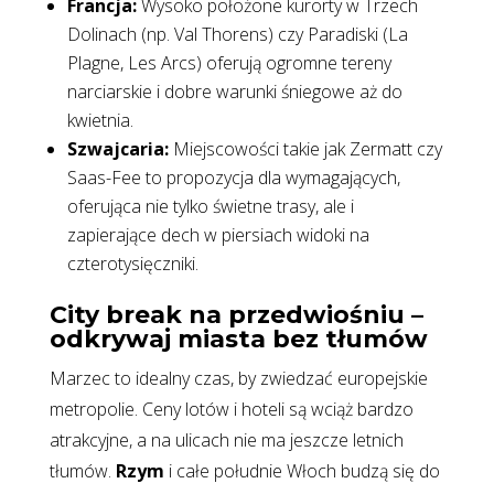
Francja:
Wysoko położone kurorty w Trzech
Dolinach (np. Val Thorens) czy Paradiski (La
Plagne, Les Arcs) oferują ogromne tereny
narciarskie i dobre warunki śniegowe aż do
kwietnia.
Szwajcaria:
Miejscowości takie jak Zermatt czy
Saas-Fee to propozycja dla wymagających,
oferująca nie tylko świetne trasy, ale i
zapierające dech w piersiach widoki na
czterotysięczniki.
City break na przedwiośniu –
odkrywaj miasta bez tłumów
Marzec to idealny czas, by zwiedzać europejskie
metropolie. Ceny lotów i hoteli są wciąż bardzo
atrakcyjne, a na ulicach nie ma jeszcze letnich
tłumów.
Rzym
i całe południe Włoch budzą się do