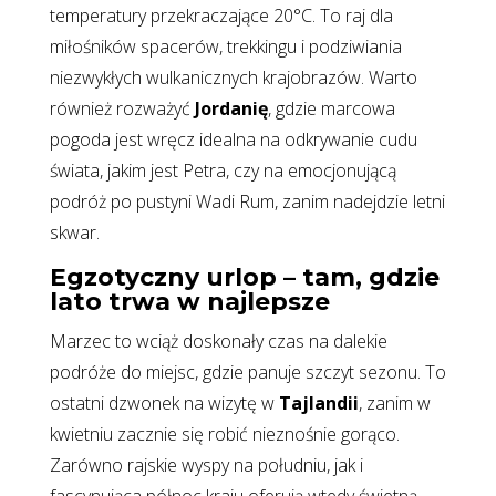
temperatury przekraczające 20°C. To raj dla
miłośników spacerów, trekkingu i podziwiania
niezwykłych wulkanicznych krajobrazów. Warto
również rozważyć
Jordanię
, gdzie marcowa
pogoda jest wręcz idealna na odkrywanie cudu
świata, jakim jest Petra, czy na emocjonującą
podróż po pustyni Wadi Rum, zanim nadejdzie letni
skwar.
Egzotyczny urlop – tam, gdzie
lato trwa w najlepsze
Marzec to wciąż doskonały czas na dalekie
podróże do miejsc, gdzie panuje szczyt sezonu. To
ostatni dzwonek na wizytę w
Tajlandii
, zanim w
kwietniu zacznie się robić nieznośnie gorąco.
Zarówno rajskie wyspy na południu, jak i
fascynująca północ kraju oferują wtedy świetną