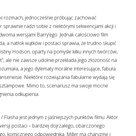
icki rozmach, jednocześnie próbując zachować
r sprawnie radzi sobie z niektórymi sekwencjami akcji i
 dwoma wersjami Barry’ego. Jednak całościowo film
, a natłok wątków i postaci sprawia, że trudno skupić
ristiny Hodson, oparty na pomyśle kilku innych twórców,
t”, ale nie zawsze udolnie przekłada jego złożoność na
ozumiała, a jego dylematy moralne interesujące, fabuła
fanserwisie. Niektóre rozwiązania fabularne wydają się
ją sztampowe. Mimo to, scenariusz ma swoje mocne
gnienia odkupienia.
 / Flasha jest jednym z jaśniejszych punktów filmu. Aktor
ersji postaci – bardziej dojrzałego, obarczonego
go, komicznego odpowiednika. Miller ma charyzmę i