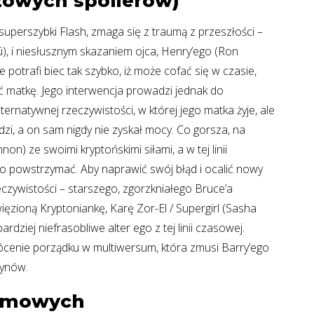
czowych spoilerów)
 superszybki Flash, zmaga się z traumą z przeszłości –
ú), i niesłusznym skazaniem ojca, Henry’ego (Ron
e potrafi biec tak szybko, iż może cofać się w czasie,
lić matkę. Jego interwencja prowadzi jednak do
ternatywnej rzeczywistości, w której jego matka żyje, ale
udzi, a on sam nigdy nie zyskał mocy. Co gorsza, na
) ze swoimi kryptońskimi siłami, a w tej linii
o powstrzymać. Aby naprawić swój błąd i ocalić nowy
eczywistości – starszego, zgorzkniałego Bruce’a
ęzioną Kryptoniankę, Karę Zor-El / Supergirl (Sasha
rdziej niefrasobliwe alter ego z tej linii czasowej.
cenie porządku w multiwersum, która zmusi Barry’ego
zynów.
ilmowych