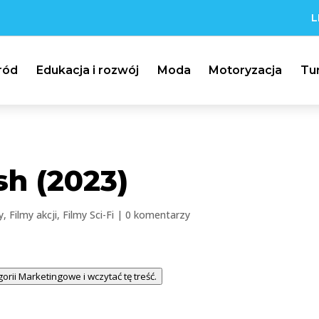
L
ród
Edukacja i rozwój
Moda
Motoryzacja
Tu
sh (2023)
y
,
Filmy akcji
,
Filmy Sci-Fi
|
0 komentarzy
gorii Marketingowe i wczytać tę treść.