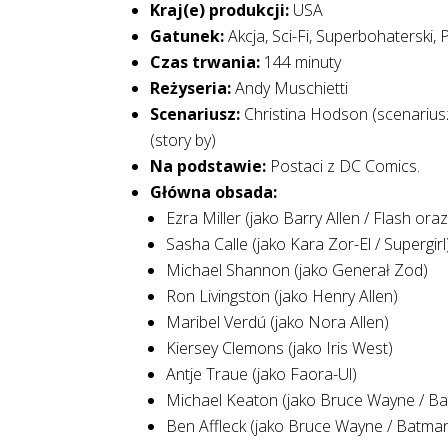
Kraj(e) produkcji:
USA
Gatunek:
Akcja, Sci-Fi, Superbohaterski
Czas trwania:
144 minuty
Reżyseria:
Andy Muschietti
Scenariusz:
Christina Hodson (scenariusz
(story by)
Na podstawie:
Postaci z DC Comics.
Główna obsada:
Ezra Miller (jako Barry Allen / Flash ora
Sasha Calle (jako Kara Zor-El / Supergirl
Michael Shannon (jako Generał Zod)
Ron Livingston (jako Henry Allen)
Maribel Verdú (jako Nora Allen)
Kiersey Clemons (jako Iris West)
Antje Traue (jako Faora-Ul)
Michael Keaton (jako Bruce Wayne / B
Ben Affleck (jako Bruce Wayne / Batma