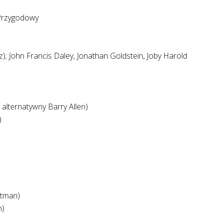
, Przygodowy
); John Francis Daley, Jonathan Goldstein, Joby Harold
z alternatywny Barry Allen)
)
atman)
n)