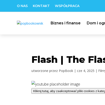
O NAS
KONTAKT
WSPÓŁPRACA
Biznes i finanse
Dom i og
Flash | The Fla
utworzone przez
PopBook
|
cze 4, 2025
|
Film
Kliknij tutaj, aby zaakceptować pliki cookies z kate