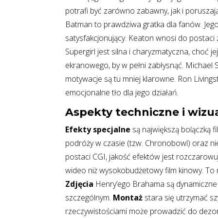
potrafi być zarówno zabawny, jak i poruszaj
Batman to prawdziwa gratka dla fanów. Jego 
satysfakcjonujący. Keaton wnosi do postaci 
Supergirl jest silna i charyzmatyczna, choć 
ekranowego, by w pełni zabłysnąć. Michael
motywacje są tu mniej klarowne. Ron Livings
emocjonalne tło dla jego działań.
Aspekty techniczne i wizu
Efekty specjalne
są największą bolączką 
podróży w czasie (tzw. Chronobowl) oraz nie
postaci CGI, jakość efektów jest rozczarowuj
wideo niż wysokobudżetowy film kinowy. To 
Zdjęcia
Henry’ego Brahama są dynamiczne w 
szczególnym.
Montaż
stara się utrzymać sz
rzeczywistościami może prowadzić do dezori