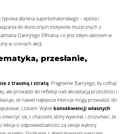
 typowa dla kina superbohaterskiego – epicka i
nawiązania do ikonicznych motywów muzycznych z
atmana Danny’ego Elfmana, co jest miłym ukłonem w
żny w scenach akcji.
tematyka, przesłanie,
bie z traumą i stratą
. Pragnienie Barry’ego, by cofnąć
, ale prowadzi do refleksji nad akceptacją przeszłości i
kazuje, że nawet najlepsze intencje mogą prowadzić do
manipulować czasem. Wątek
konsekwencji własnych
zmierzyć się z chaosem, który wywołał, i zrozumieć, że
o lekcja o odpowiedzialności za swoje wybory.
otne aspekty. Spotkanie z alternatywnymi wersjami