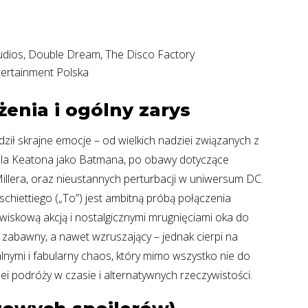
udios, Double Dream, The Disco Factory
ertainment Polska
enia i ogólny zarys
dził skrajne emocje – od wielkich nadziei związanych z
la Keatona jako Batmana, po obawy dotyczące
Millera, oraz nieustannych perturbacji w uniwersum DC.
chiettiego („To”) jest ambitną próbą połączenia
wiskową akcją i nostalgicznymi mrugnięciami oka do
 zabawny, a nawet wzruszający – jednak cierpi na
nymi i fabularny chaos, który mimo wszystko nie do
ei podróży w czasie i alternatywnych rzeczywistości.