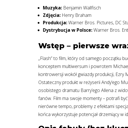
Muzyka:
Benjamin Wallfisch
Zdjęcia:
Henry Braham
Produkcja:
Warner Bros. Pictures, DC St
Dystrybucja w Polsce:
Warner Bros. Ent
Wstęp – pierwsze wraż
„Flash” to film, który od samego początku bu
konceptem multiwersum i powrotem Michae
kontrowersji wokół gwiazdy produkcji, Ezry 
Ostateczny produkt w reżyserii Andy’ego Mus
osobistego dramatu Barry’ego Allena z wido
fanów. Film ma swoje momenty – potrafi być
nierówne tempo, problemy z efektami specjal
końca wykorzystuje potencjał drzemiący w id