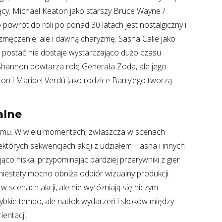
ący. Michael Keaton jako starszy Bruce Wayne /
powrót do roli po ponad 30 latach jest nostalgiczny i
zmęczenie, ale i dawną charyzmę. Sasha Calle jako
jej postać nie dostaje wystarczająco dużo czasu
 Shannon powtarza rolę Generała Zoda, ale jego
ton i Maribel Verdú jako rodzice Barry’ego tworzą
alne
filmu. W wielu momentach, zwłaszcza w scenach
których sekwencjach akcji z udziałem Flasha i innych
ąco niska, przypominając bardziej przerywniki z gier
niestety mocno obniża odbiór wizualny produkcji.
scenach akcji, ale nie wyróżniają się niczym
ybkie tempo, ale natłok wydarzeń i skoków między
entacji.