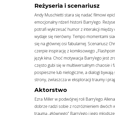
Reżyseria i scenariusz
Andy Muschietti stara się nadać filmowi ep
emocjonalny rdzeń historii Barry’ego. Reżyse
potrafi wykrzesać humor z interakcji między
wydaje się nierówny. Tempo momentami siada
się na głównej osi fabularnej. Scenariusz Ch
czerpie inspirację z komiksowego „Flashpoin
język kina. Choć motywacja Barry’ego jest zr
często gubi się w multiwersalnym chaosie i 
pospieszne lub nielogiczne, a dialogi bywa
strony, zwłaszcza w eksploracji traumy i pra
Aktorstwo
Ezra Miller w podwójnej roli Barry’ego Allena
dobrze radzi sobie z rozróżnieniem dwóch w
traumą „głównego” Barry’ego i jego młodsze