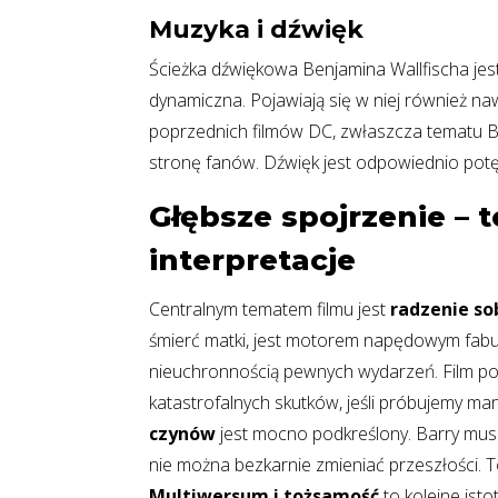
Muzyka i dźwięk
Ścieżka dźwiękowa Benjamina Wallfischa jest
dynamiczna. Pojawiają się w niej również 
poprzednich filmów DC, zwłaszcza tematu B
stronę fanów. Dźwięk jest odpowiednio potę
Głębsze spojrzenie – 
interpretacje
Centralnym tematem filmu jest
radzenie so
śmierć matki, jest motorem napędowym fabuły
nieuchronnością pewnych wydarzeń. Film po
katastrofalnych skutków, jeśli próbujemy 
czynów
jest mocno podkreślony. Barry musi 
nie można bezkarnie zmieniać przeszłości. T
Multiwersum i tożsamość
to kolejne ist