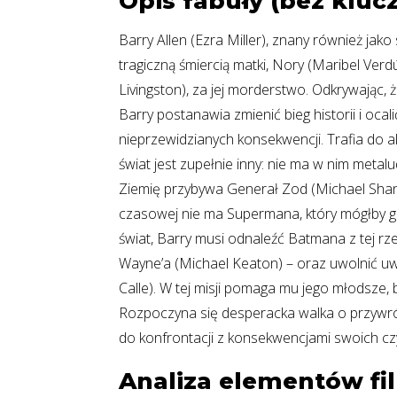
Opis fabuły (bez klu
Barry Allen (Ezra Miller), znany również jako
tragiczną śmiercią matki, Nory (Maribel Verd
Livingston), za jej morderstwo. Odkrywając, ż
Barry postanawia zmienić bieg historii i oca
nieprzewidzianych konsekwencji. Trafia do al
świat jest zupełnie inny: nie ma w nim metal
Ziemię przybywa Generał Zod (Michael Shannon
czasowej nie ma Supermana, który mógłby g
świat, Barry musi odnaleźć Batmana z tej rz
Wayne’a (Michael Keaton) – oraz uwolnić uwi
Calle). W tej misji pomaga mu jego młodsze, ba
Rozpoczyna się desperacka walka o przywró
do konfrontacji z konsekwencjami swoich c
Analiza elementów f