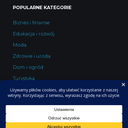
POPULARNE KATEGORIE
Biznes i finanse
Edukacja i rozwój
Moda
Zdrowie i uroda
Dom i ogród
Turystyka
POPbookownik
© 2025
–
Wszelkie prawa
zastrzeżone.