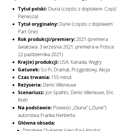
Tytuł polski:
Diuna (często z dopiskiem: Część
Pierwsza)
Tytuł oryginalny:
Dune (często z dopiskiem:
Part One)
Rok produkcji/premiery:
2021 (premiera
światowa: 3 września 2021; premiera w Polsce:
22 października 2021)
Kraj(e) produkcji:
USA, Kanada, Węgry
Gatunek:
Sci-Fi, Dramat, Przygodowy, Akcja
Czas trwania:
155 minut
Reżyseria:
Denis Villeneuve
Scenariusz:
Jon Spaihts, Denis Villeneuve, Eric
Roth
Na podstawie:
Powieści „Diuna” („Dune”)
autorstwa Franka Herberta.
Główna obsada:
Timothée Chalamet (jako Paul Atryda)