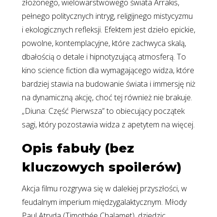
złożonego, wielowarstwowego świata Arrakis,
pełnego politycznych intryg, religijnego mistycyzmu
i ekologicznych refleksji. Efektem jest dzieło epickie,
powolne, kontemplacyjne, które zachwyca skalą,
dbałością o detale i hipnotyzującą atmosferą. To
kino science fiction dla wymagającego widza, które
bardziej stawia na budowanie świata i immersję niż
na dynamiczną akcję, choć tej również nie brakuje.
„Diuna: Część Pierwsza” to obiecujący początek
sagi, który pozostawia widza z apetytem na więcej.
Opis fabuły (bez
kluczowych spoilerów)
Akcja filmu rozgrywa się w dalekiej przyszłości, w
feudalnym imperium międzygalaktycznym. Młody
Paul Atryda (Timothée Chalamet), dziedzic