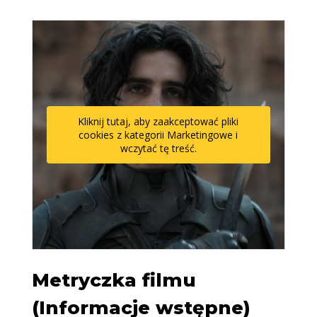
Kliknij tutaj, aby zaakceptować pliki
cookies z kategorii Marketingowe i
wczytać tę treść.
Metryczka filmu
(Informacje wstępne)