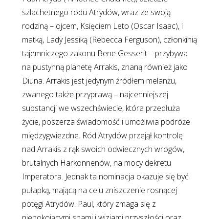
szlachetnego rodu Atrydów, wraz ze swoją
rodziną – ojcem, Księciem Leto (Oscar Isaac), i
matką, Lady Jessiką (Rebecca Ferguson), członkinią
tajemniczego zakonu Bene Gesserit – przybywa
na pustynną planetę Arrakis, znaną również jako
Diuna. Arrakis jest jedynym źródłem melanżu,
zwanego także przyprawą – najcenniejszej
substancji we wszechświecie, która przedłuża
życie, poszerza świadomość i umożliwia podróże
międzygwiezdne. Ród Atrydów przejął kontrolę
nad Arrakis z rąk swoich odwiecznych wrogów,
brutalnych Harkonnenów, na mocy dekretu
Imperatora. Jednak ta nominacja okazuje się być
pułapką, mającą na celu zniszczenie rosnącej
potęgi Atrydów. Paul, który zmaga się z
niepokojącymi snami i wizjami przyszłości oraz