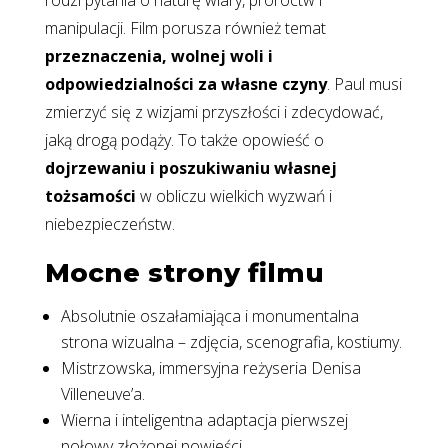
rodzi pytania o naturę wiary, proroctw i
manipulacji. Film porusza również temat
przeznaczenia, wolnej woli i
odpowiedzialności za własne czyny
. Paul musi
zmierzyć się z wizjami przyszłości i zdecydować,
jaką drogą podąży. To także opowieść o
dojrzewaniu i poszukiwaniu własnej
tożsamości
w obliczu wielkich wyzwań i
niebezpieczeństw.
Mocne strony filmu
Absolutnie oszałamiająca i monumentalna
strona wizualna – zdjęcia, scenografia, kostiumy.
Mistrzowska, immersyjna reżyseria Denisa
Villeneuve’a.
Wierna i inteligentna adaptacja pierwszej
połowy złożonej powieści.