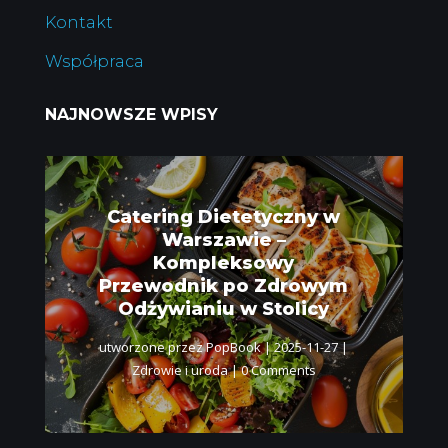
Kontakt
Współpraca
NAJNOWSZE WPISY
Catering Dietetyczny w
Warszawie –
Kompleksowy
Przewodnik po Zdrowym
Odżywianiu w Stolicy
utworzone przez
PopBook
|
2025-11-27
|
Zdrowie i uroda
| 0 Comments