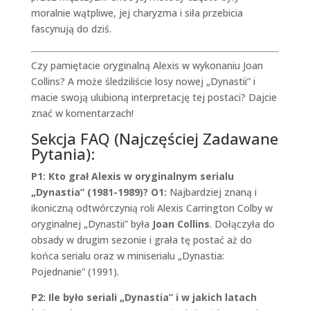
moralnie wątpliwe, jej charyzma i siła przebicia
fascynują do dziś.
Czy pamiętacie oryginalną Alexis w wykonaniu Joan
Collins? A może śledziliście losy nowej „Dynastii” i
macie swoją ulubioną interpretację tej postaci? Dajcie
znać w komentarzach!
Sekcja FAQ (Najczęściej Zadawane
Pytania):
P1: Kto grał Alexis w oryginalnym serialu
„Dynastia” (1981-1989)?
O1:
Najbardziej znaną i
ikoniczną odtwórczynią roli Alexis Carrington Colby w
oryginalnej „Dynastii” była
Joan Collins
. Dołączyła do
obsady w drugim sezonie i grała tę postać aż do
końca serialu oraz w miniserialu „Dynastia:
Pojednanie” (1991).
P2: Ile było seriali „Dynastia” i w jakich latach