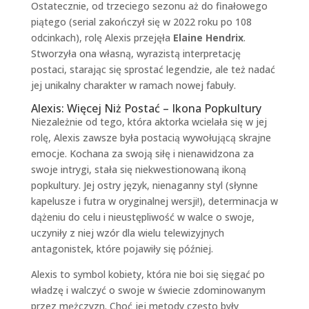
Ostatecznie, od trzeciego sezonu aż do finałowego
piątego (serial zakończył się w 2022 roku po 108
odcinkach), rolę Alexis przejęła
Elaine Hendrix
.
Stworzyła ona własną, wyrazistą interpretację
postaci, starając się sprostać legendzie, ale też nadać
jej unikalny charakter w ramach nowej fabuły.
Alexis: Więcej Niż Postać – Ikona Popkultury
Niezależnie od tego, która aktorka wcielała się w jej
rolę, Alexis zawsze była postacią wywołującą skrajne
emocje. Kochana za swoją siłę i nienawidzona za
swoje intrygi, stała się niekwestionowaną ikoną
popkultury. Jej ostry język, nienaganny styl (słynne
kapelusze i futra w oryginalnej wersji!), determinacja w
dążeniu do celu i nieustępliwość w walce o swoje,
uczyniły z niej wzór dla wielu telewizyjnych
antagonistek, które pojawiły się później.
Alexis to symbol kobiety, która nie boi się sięgać po
władzę i walczyć o swoje w świecie zdominowanym
przez mężczyzn. Choć jej metody często były