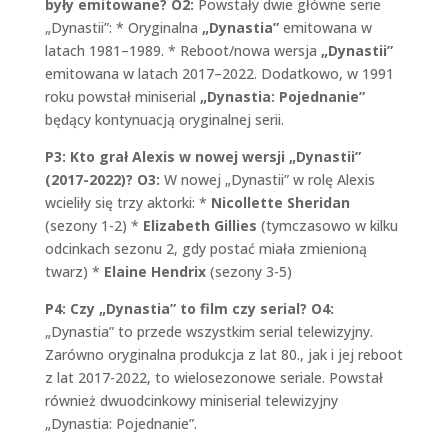
były emitowane?
O2:
Powstały dwie główne serie
„Dynastii”: * Oryginalna
„Dynastia”
emitowana w
latach 1981–1989. * Reboot/nowa wersja
„Dynastii”
emitowana w latach 2017–2022. Dodatkowo, w 1991
roku powstał miniserial
„Dynastia: Pojednanie”
będący kontynuacją oryginalnej serii.
P3: Kto grał Alexis w nowej wersji „Dynastii”
(2017-2022)?
O3:
W nowej „Dynastii” w rolę Alexis
wcieliły się trzy aktorki: *
Nicollette Sheridan
(sezony 1-2) *
Elizabeth Gillies
(tymczasowo w kilku
odcinkach sezonu 2, gdy postać miała zmienioną
twarz) *
Elaine Hendrix
(sezony 3-5)
P4: Czy „Dynastia” to film czy serial?
O4:
„Dynastia” to przede wszystkim serial telewizyjny.
Zarówno oryginalna produkcja z lat 80., jak i jej reboot
z lat 2017-2022, to wielosezonowe seriale. Powstał
również dwuodcinkowy miniserial telewizyjny
„Dynastia: Pojednanie”.