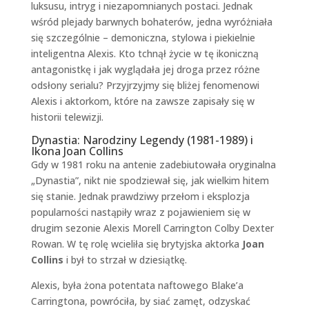
luksusu, intryg i niezapomnianych postaci. Jednak
wśród plejady barwnych bohaterów, jedna wyróżniała
się szczególnie – demoniczna, stylowa i piekielnie
inteligentna Alexis. Kto tchnął życie w tę ikoniczną
antagonistkę i jak wyglądała jej droga przez różne
odsłony serialu? Przyjrzyjmy się bliżej fenomenowi
Alexis i aktorkom, które na zawsze zapisały się w
historii telewizji.
Dynastia: Narodziny Legendy (1981-1989) i
Ikona Joan Collins
Gdy w 1981 roku na antenie zadebiutowała oryginalna
„Dynastia”, nikt nie spodziewał się, jak wielkim hitem
się stanie. Jednak prawdziwy przełom i eksplozja
popularności nastąpiły wraz z pojawieniem się w
drugim sezonie Alexis Morell Carrington Colby Dexter
Rowan. W tę rolę wcieliła się brytyjska aktorka
Joan
Collins
i był to strzał w dziesiątkę.
Alexis, była żona potentata naftowego Blake’a
Carringtona, powróciła, by siać zamęt, odzyskać