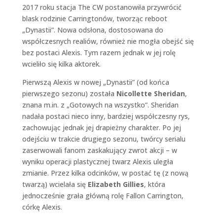
2017 roku stacja The CW postanowiła przywrócić
blask rodzinie Carringtonów, tworząc reboot
„Dynastii”. Nowa odsłona, dostosowana do
współczesnych realiów, również nie mogła obejść się
bez postaci Alexis. Tym razem jednak w jej rolę
wcieliło się kilka aktorek.
Pierwszą Alexis w nowej „Dynastii” (od końca
pierwszego sezonu) została
Nicollette Sheridan
,
znana m.in. z „Gotowych na wszystko”. Sheridan
nadała postaci nieco inny, bardziej współczesny rys,
zachowując jednak jej drapieżny charakter. Po jej
odejściu w trakcie drugiego sezonu, twórcy serialu
zaserwowali fanom zaskakujący zwrot akcji – w
wyniku operacji plastycznej twarz Alexis uległa
zmianie. Przez kilka odcinków, w postać tę (z nową
twarzą) wcielała się
Elizabeth Gillies
, która
jednocześnie grała główną rolę Fallon Carrington,
córkę Alexis.