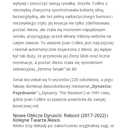
wpływy i zniszczyć swoją rywalkę, Krystle. Collins z
niezwykłą charyzmą sportretowała kobietę silną,
bezwzględną, ale też pełną sarkastycznego humoru i
niezwykłego stylu. Jej kreacja nie tylko zdefiniowała
postać Alexis, ale stała się motorem napędowym
serialu, przyciągając przed ekrany miliony widzów na
całym świecie. To właśnie Joan Collins jest najczęściej
i niemal automatycznie kojarzona z Alexis. Jej wpływ
był tak duży, że przyniosła jej Złoty Glob oraz liczne
nominacje, a postać Alexis stała się synonimem
telewizyjnej „femme fatale” lat 80.
Serial doczekał się 9 sezonów (220 odcinków), a jego
fabułę domknął dwuodcinkowy miniserial
„Dynastia:
Pojednanie”
(„Dynasty: The Reunion”) w 1991 roku,
gdzie Joan Collins oczywiście powróciła do swojej
ikonicznej roli.
Nowe Oblicze Dynastii: Reboot (2017-2022) i
Kolejne Twarze Alexis
Blisko trzy dekady po zakończeniu oryginalnej sagi, w