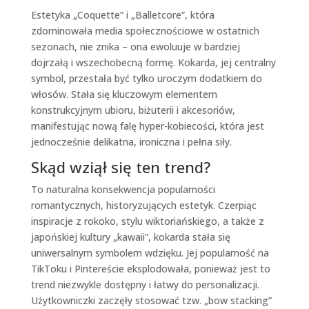
Estetyka „Coquette” i „Balletcore”, która
zdominowała media społecznościowe w ostatnich
sezonach, nie znika – ona ewoluuje w bardziej
dojrzałą i wszechobecną formę. Kokarda, jej centralny
symbol, przestała być tylko uroczym dodatkiem do
włosów. Stała się kluczowym elementem
konstrukcyjnym ubioru, biżuterii i akcesoriów,
manifestując nową falę hyper-kobiecości, która jest
jednocześnie delikatna, ironiczna i pełna siły.
Skąd wziął się ten trend?
To naturalna konsekwencja popularności
romantycznych, historyzujących estetyk. Czerpiąc
inspiracje z rokoko, stylu wiktoriańskiego, a także z
japońskiej kultury „kawaii”, kokarda stała się
uniwersalnym symbolem wdzięku. Jej popularność na
TikToku i Pintereście eksplodowała, ponieważ jest to
trend niezwykle dostępny i łatwy do personalizacji.
Użytkowniczki zaczęły stosować tzw. „bow stacking”