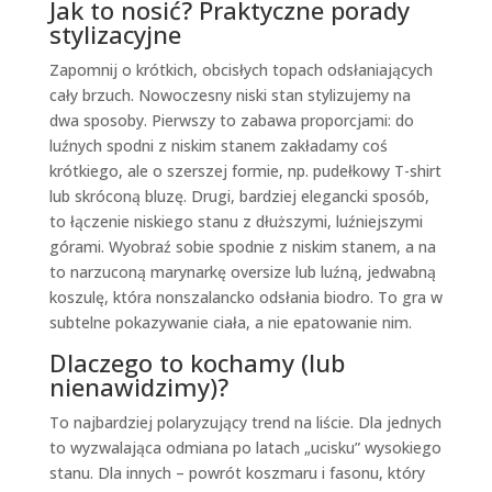
Jak to nosić? Praktyczne porady
stylizacyjne
Zapomnij o krótkich, obcisłych topach odsłaniających
cały brzuch. Nowoczesny niski stan stylizujemy na
dwa sposoby. Pierwszy to zabawa proporcjami: do
luźnych spodni z niskim stanem zakładamy coś
krótkiego, ale o szerszej formie, np. pudełkowy T-shirt
lub skróconą bluzę. Drugi, bardziej elegancki sposób,
to łączenie niskiego stanu z dłuższymi, luźniejszymi
górami. Wyobraź sobie spodnie z niskim stanem, a na
to narzuconą marynarkę oversize lub luźną, jedwabną
koszulę, która nonszalancko odsłania biodro. To gra w
subtelne pokazywanie ciała, a nie epatowanie nim.
Dlaczego to kochamy (lub
nienawidzimy)?
To najbardziej polaryzujący trend na liście. Dla jednych
to wyzwalająca odmiana po latach „ucisku” wysokiego
stanu. Dla innych – powrót koszmaru i fasonu, który