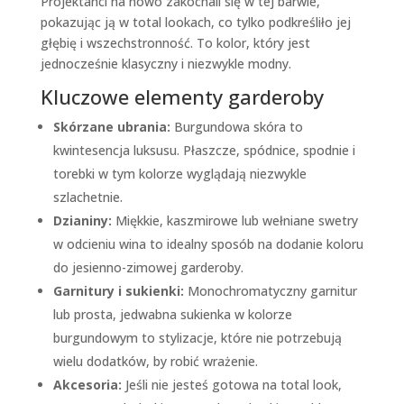
Projektanci na nowo zakochali się w tej barwie,
pokazując ją w total lookach, co tylko podkreśliło jej
głębię i wszechstronność. To kolor, który jest
jednocześnie klasyczny i niezwykle modny.
Kluczowe elementy garderoby
Skórzane ubrania:
Burgundowa skóra to
kwintesencja luksusu. Płaszcze, spódnice, spodnie i
torebki w tym kolorze wyglądają niezwykle
szlachetnie.
Dzianiny:
Miękkie, kaszmirowe lub wełniane swetry
w odcieniu wina to idealny sposób na dodanie koloru
do jesienno-zimowej garderoby.
Garnitury i sukienki:
Monochromatyczny garnitur
lub prosta, jedwabna sukienka w kolorze
burgundowym to stylizacje, które nie potrzebują
wielu dodatków, by robić wrażenie.
Akcesoria:
Jeśli nie jesteś gotowa na total look,