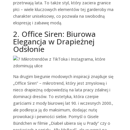
przetrwają lata. To także styl, który zaciera granice
płci – wiele kluczowych elementów tej garderoby ma
charakter uniseksowy, co pozwala na swobodną
ekspresję i zabawę modą.
2. Office Siren: Biurowa
Elegancja w Drapieżnej
Odsłonie
Na drugim biegunie modowych inspiracji znajduje się
„Office Siren” – mikrotrend, który jest zmysłową i
nieco drapieżną odpowiedzią na lata pracy zdalnej i
dominacji dresów. To estetyka, która czerpie
garściami z mody biurowej lat 90. i wczesnych 2000.,
ale podkręca ją do maksimum, dodając nutę
prowokacji i pewności siebie. Pomyśl o Gisele
Bündchen w filmie „Diabeł ubiera się u Prady” czy o
postaciach z serialu „Ally McBeal”, ale w wersji na