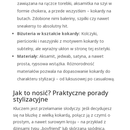
zawiązana na rączce torebki, aksamitka na szyi w
formie chokera, a przede wszystkim – kokardy na
butach. Zdobione nimi baleriny, szpilki czy nawet
sneakersy to absolutny hit.
Biżuteria w kształcie kokardy:
Kolczyki,
pierścionki i naszyjniki z motywem kokardy to
subtelny, ale wyraźny ukłon w stronę tej estetyki.
Materiały:
Aksamit, jedwab, satyna, a nawet
prosta, rypsowa wstążka. Różnorodność
materiałów pozwala na dopasowanie kokardy do
charakteru stylizacji – od luksusowej po casualową.
Jak to nosić? Praktyczne porady
stylizacyjne
Kluczem jest przełamanie słodyczy. Jeśli decydujesz
się na bluzkę z wielką kokardą, połącz ją z czymś o
prostym, a nawet surowym kroju – na przykład z
dżinsami typu „boyfriend” lub skórzaną spódnicą.