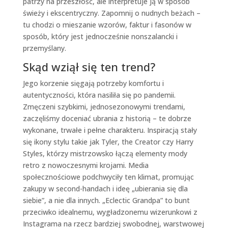
patrzy na przeszłość, ale interpretuje ją w sposób
świeży i ekscentryczny. Zapomnij o nudnych beżach –
tu chodzi o mieszanie wzorów, faktur i fasonów w
sposób, który jest jednocześnie nonszalancki i
przemyślany.
Skąd wziął się ten trend?
Jego korzenie sięgają potrzeby komfortu i
autentyczności, która nasiliła się po pandemii.
Zmęczeni szybkimi, jednosezonowymi trendami,
zaczęliśmy doceniać ubrania z historią – te dobrze
wykonane, trwałe i pełne charakteru. Inspiracją stały
się ikony stylu takie jak Tyler, the Creator czy Harry
Styles, którzy mistrzowsko łączą elementy mody
retro z nowoczesnymi krojami. Media
społecznościowe podchwyciły ten klimat, promując
zakupy w second-handach i ideę „ubierania się dla
siebie”, a nie dla innych. „Eclectic Grandpa” to bunt
przeciwko idealnemu, wygładzonemu wizerunkowi z
Instagrama na rzecz bardziej swobodnej, warstwowej