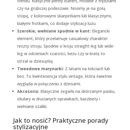
trendu. Klasyczne penny loafers, modele z frędzlami
czy na grubszej podeszwie. Nosimy je na gołą
stopę, z kolorowymi skarpetkami lub klasycznymi,
białymi frotkami, co dodaje stylizacji luzu.
Szerokie, wełniane spodnie w kant:
Elegancki
element, który przełamuje casualowy charakter
reszty stroju. Spodnie o kroju straight-leg lub wide-
leg w odcieniach szarości, beżu czy w kratę to
strzał w dziesiątkę.
Tweedowe marynarki:
Z łatami na łokciach lub
bez. To kwintesencja stylu vintage, która świetnie
wygląda w połączeniu z dżinsami.
Akcesoria:
Klasyczne zegarki na skórzanym pasku,
okulary w drucianych oprawkach, kaszkiety i
wełniane szaliki.
Jak to nosić? Praktyczne porady
stylizacyjne