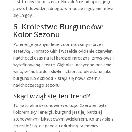
jest trudny do noszenia. Niezależnie od opinii, jego
powrót dowodzi jednego: w modzie nigdy nie mówi
się „nigdy”.
6. Królestwo Burgundów:
Kolor Sezonu
Po energetycznym lecie zdominowanym przez
estetykę „Tomato Girl” i wszelkie odcienie czerwieni,
nadchodzi czas na jej bardziej mroczną, zmysłową i
wyrafinowaną siostrę. Głębokie, nasycone odcienie
wina, wiśni, bordo i śliwki – zbiorczo określane jako
burgund lub oxblood – stają się nową czernią
nadchodzącego sezonu.
Skąd wziął się ten trend?
To naturalna sezonowa ewolucja. Czerwień była
kolorem siły i energii, burgund jest jej bardziej
stonowanym, luksusowym wcieleniem. Kojarzy się z
dojrzałością, elegancją i odrobiną tajemnicy.