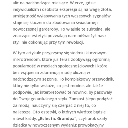
ulic na nadchodzące miesiące. W erze, gdzie
indywidualizm i osobista ekspresja są na wagę złota,
umiejętność wyłapywania tych wczesnych sygnałów
staje się kluczem do zbudowania świadomej i
nowoczesnej garderoby. To właśnie te subtelne, ale
znaczące estetyki pozwalają nam odświeżyć nasz
styl, nie dokonując przy tym rewolucji.
W tym artykule przyjrzymy się siedmiu kluczowym
mikrotrendom, które już teraz zdobywają ogromną
popularność w mediach społecznościowych i które
bez wątpienia zdominują modę uliczną w
nadchodzącym sezonie. To kompleksowy przewodnik,
który nie tylko wskaże, co jest modne, ale także
podpowie, jak interpretować te nowinki, by pasowały
do Twojego unikalnego stylu. Zamiast ślepo podążać
za modą, nauczymy się czerpać z niej to, co
najlepsze. Oto estetyki, o których wkrótce będzie
mówił każdy:
„Eclectic Grandpa”
, czyli urok szafy
dziadka w nowoczesnym wydaniu; prowokacyjny