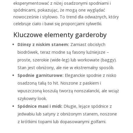
eksperymentować z niżej osadzonymi spodniami i
spódnicami, pokazując, że mogą one wyglądać
nowocześnie i stylowo. To trend dla odważnych, który
celebruje ciało i bawi się proporcjami sylwetki.
Kluczowe elementy garderoby
Dżinsy z niskim stanem:
Zamiast obcisłych
biodrówek, teraz modne są fasony luźniejsze –
proste, szerokie (wide-leg) lub workowate (baggy).
Stan jest obniżony, ale nie w ekstremalny sposób.
Spodnie garniturowe:
Eleganckie spodnie z nisko
osadzoną talią to hit. Noszone z paskiem i
wpuszczoną koszulą tworzą nonszalancki, ale wciąż
szykowny look.
Spódnice maxi i midi:
Długie, lejące spódnice z
jedwabiu lub satyny z obniżonym stanem, noszone
z krótkimi topami lub dopasowanymi golfami.