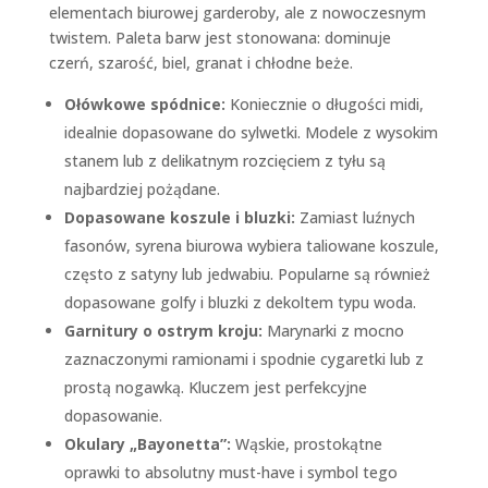
elementach biurowej garderoby, ale z nowoczesnym
twistem. Paleta barw jest stonowana: dominuje
czerń, szarość, biel, granat i chłodne beże.
Ołówkowe spódnice:
Koniecznie o długości midi,
idealnie dopasowane do sylwetki. Modele z wysokim
stanem lub z delikatnym rozcięciem z tyłu są
najbardziej pożądane.
Dopasowane koszule i bluzki:
Zamiast luźnych
fasonów, syrena biurowa wybiera taliowane koszule,
często z satyny lub jedwabiu. Popularne są również
dopasowane golfy i bluzki z dekoltem typu woda.
Garnitury o ostrym kroju:
Marynarki z mocno
zaznaczonymi ramionami i spodnie cygaretki lub z
prostą nogawką. Kluczem jest perfekcyjne
dopasowanie.
Okulary „Bayonetta”:
Wąskie, prostokątne
oprawki to absolutny must-have i symbol tego