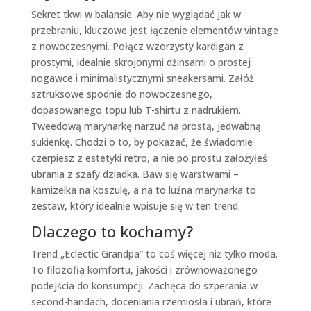
Sekret tkwi w balansie. Aby nie wyglądać jak w
przebraniu, kluczowe jest łączenie elementów vintage
z nowoczesnymi. Połącz wzorzysty kardigan z
prostymi, idealnie skrojonymi dżinsami o prostej
nogawce i minimalistycznymi sneakersami. Załóż
sztruksowe spodnie do nowoczesnego,
dopasowanego topu lub T-shirtu z nadrukiem.
Tweedową marynarkę narzuć na prostą, jedwabną
sukienkę. Chodzi o to, by pokazać, że świadomie
czerpiesz z estetyki retro, a nie po prostu założyłeś
ubrania z szafy dziadka. Baw się warstwami –
kamizelka na koszulę, a na to luźna marynarka to
zestaw, który idealnie wpisuje się w ten trend.
Dlaczego to kochamy?
Trend „Eclectic Grandpa” to coś więcej niż tylko moda.
To filozofia komfortu, jakości i zrównoważonego
podejścia do konsumpcji. Zachęca do szperania w
second-handach, doceniania rzemiosła i ubrań, które