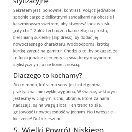
stylizacyjne
Sekretem jest, ponownie, kontrast. Połącz jedwabne
spodnie cargo z delikatnymi sandałkami na obcasie i
kaszmirowym swetrem, aby stworzyć look w stylu
„city chic”. Załóż techniczną kamizelkę na prostą,
bieliźnianą sukienkę (slip dress), by dodać jej
nowoczesnego charakteru. Wodoodporną, krótką
kurtkę zarzuć na garnitur. Chodzi o to, by pokazać, że
te funkcjonalne elementy są świadomym wyborem
stylistycznym, a nie koniecznością.
Dlaczego to kochamy?
Bo to moda, która ma sens. Jest inteligentna,
praktyczna i niezwykle wygodna. W świecie, w którym
jesteśmy w ciągłym ruchu, ubrania, które za nami
nadążają, są na wagę złota. Ten trend to siła,
gotowość i nowoczesność w jednym. No i wreszcie –
kieszenie! Dużo kieszeni.
5. Wielki Powrót Niskiego