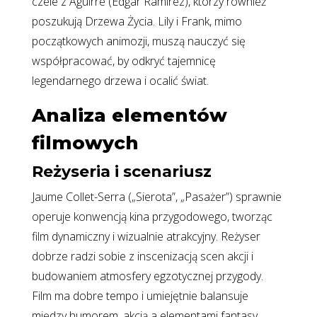
czele z Aguirre (Edgar Ramírez), którzy również
poszukują Drzewa Życia. Lily i Frank, mimo
początkowych animozji, muszą nauczyć się
współpracować, by odkryć tajemnicę
legendarnego drzewa i ocalić świat.
Analiza elementów
filmowych
Reżyseria i scenariusz
Jaume Collet-Serra („Sierota”, „Pasażer”) sprawnie
operuje konwencją kina przygodowego, tworząc
film dynamiczny i wizualnie atrakcyjny. Reżyser
dobrze radzi sobie z inscenizacją scen akcji i
budowaniem atmosfery egzotycznej przygody.
Film ma dobre tempo i umiejętnie balansuje
między humorem, akcją a elementami fantasy.