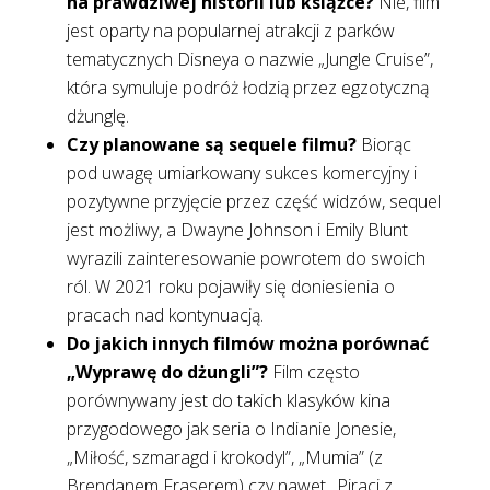
na prawdziwej historii lub książce?
Nie, film
jest oparty na popularnej atrakcji z parków
tematycznych Disneya o nazwie „Jungle Cruise”,
która symuluje podróż łodzią przez egzotyczną
dżunglę.
Czy planowane są sequele filmu?
Biorąc
pod uwagę umiarkowany sukces komercyjny i
pozytywne przyjęcie przez część widzów, sequel
jest możliwy, a Dwayne Johnson i Emily Blunt
wyrazili zainteresowanie powrotem do swoich
ról. W 2021 roku pojawiły się doniesienia o
pracach nad kontynuacją.
Do jakich innych filmów można porównać
„Wyprawę do dżungli”?
Film często
porównywany jest do takich klasyków kina
przygodowego jak seria o Indianie Jonesie,
„Miłość, szmaragd i krokodyl”, „Mumia” (z
Brendanem Fraserem) czy nawet „Piraci z