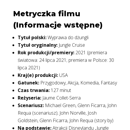
Metryczka filmu
(Informacje wstępne)
Tytuł polski:
Wyprawa do dżungli
Tytuł oryginalny:
Jungle Cruise
Rok produkcji/premiery:
2021 (premiera
światowa: 24 lipca 2021; premiera w Polsce: 30
lipca 2021)
Kraj(e) produkcji:
USA
Gatunek:
Przygodowy, Akcja, Komedia, Fantasy
Czas trwania:
127 minut
Reżyseria:
Jaume Collet-Serra
Scenariusz:
Michael Green, Glenn Ficarra, John
Requa (scenariusz); John Norville, Josh
Goldstein, Glenn Ficarra, John Requa (story by)
Na podstawie:
Atrakcji Disneylandu „Jungle