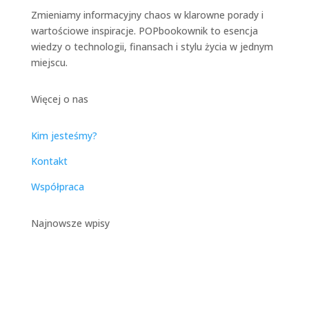
Zmieniamy informacyjny chaos w klarowne porady i
wartościowe inspiracje. POPbookownik to esencja
wiedzy o technologii, finansach i stylu życia w jednym
miejscu.
Więcej o nas
Kim jesteśmy?
Kontakt
Współpraca
Najnowsze wpisy
Catering Dietetyczny w
Warszawie – Kompleksowy
Przewodnik po Zdrowym
Odżywianiu w Stolicy