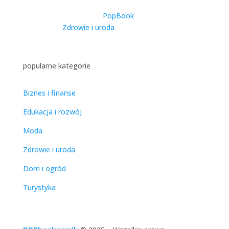
utworzone przez
PopBook
|
2025-11-27
|
Zdrowie i uroda
| 0 Comments
popularne kategorie
Biznes i finanse
Edukacja i rozwój
Moda
Zdrowie i uroda
Dom i ogród
Turystyka