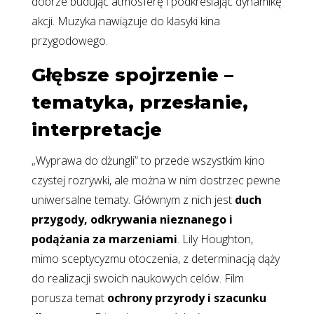
dobrze budując atmosferę i podkreślając dynamikę
akcji. Muzyka nawiązuje do klasyki kina
przygodowego.
Głębsze spojrzenie –
tematyka, przesłanie,
interpretacje
„Wyprawa do dżungli” to przede wszystkim kino
czystej rozrywki, ale można w nim dostrzec pewne
uniwersalne tematy. Głównym z nich jest
duch
przygody, odkrywania nieznanego i
podążania za marzeniami
. Lily Houghton,
mimo sceptycyzmu otoczenia, z determinacją dąży
do realizacji swoich naukowych celów. Film
porusza temat
ochrony przyrody i szacunku