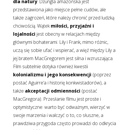
dla natury
. Dżungla amazońska jest
przedstawiona jako miejsce pełne cudów, ale
także zagrożeń, które należy chronić przed ludzką
chciwością. Wątek
miłości, przyjaźni i
lojalności
jest obecny w relacjach między
głównymi bohaterami. Lily i Frank, mimo różnic,
uczą się sobie ufać i wspierać, a więź między Lily a
jej bratem MacGregorem jest silna i wzruszająca.
Film subtelnie dotyka również kwestii
kolonializmu i jego konsekwencji
(poprzez
postać Aguirre’a i historię konkwistadorów), a
także
akceptacji odmienności
(postać
MacGregora). Przesłanie filmu jest proste i
optymistyczne: warto być odważnym, wierzyć w
swoje marzenia i walczyć o to, co słuszne, a
prawdziwa przygoda często prowadzi do odkrycia