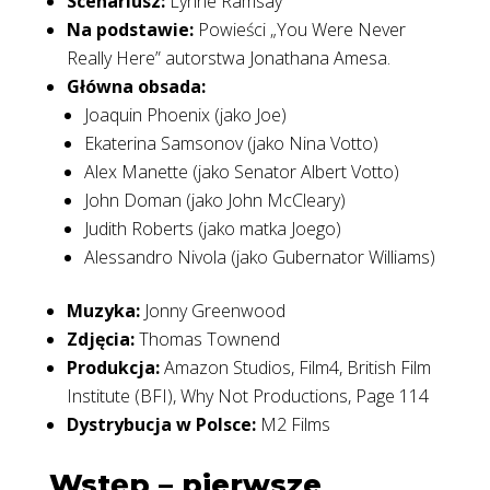
Scenariusz:
Lynne Ramsay
Na podstawie:
Powieści „You Were Never
Really Here” autorstwa Jonathana Amesa.
Główna obsada:
Joaquin Phoenix (jako Joe)
Ekaterina Samsonov (jako Nina Votto)
Alex Manette (jako Senator Albert Votto)
John Doman (jako John McCleary)
Judith Roberts (jako matka Joego)
Alessandro Nivola (jako Gubernator Williams)
Muzyka:
Jonny Greenwood
Zdjęcia:
Thomas Townend
Produkcja:
Amazon Studios, Film4, British Film
Institute (BFI), Why Not Productions, Page 114
Dystrybucja w Polsce:
M2 Films
Wstęp – pierwsze