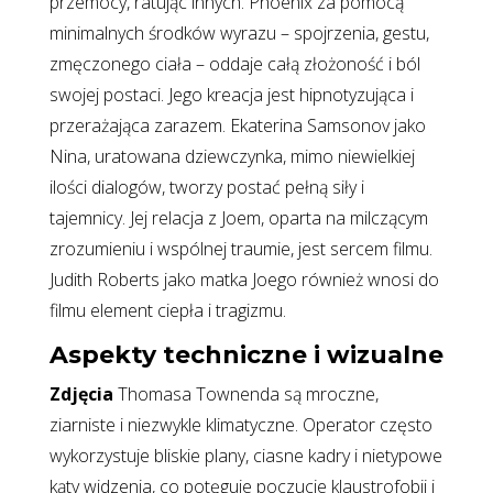
przemocy, ratując innych. Phoenix za pomocą
minimalnych środków wyrazu – spojrzenia, gestu,
zmęczonego ciała – oddaje całą złożoność i ból
swojej postaci. Jego kreacja jest hipnotyzująca i
przerażająca zarazem. Ekaterina Samsonov jako
Nina, uratowana dziewczynka, mimo niewielkiej
ilości dialogów, tworzy postać pełną siły i
tajemnicy. Jej relacja z Joem, oparta na milczącym
zrozumieniu i wspólnej traumie, jest sercem filmu.
Judith Roberts jako matka Joego również wnosi do
filmu element ciepła i tragizmu.
Aspekty techniczne i wizualne
Zdjęcia
Thomasa Townenda są mroczne,
ziarniste i niezwykle klimatyczne. Operator często
wykorzystuje bliskie plany, ciasne kadry i nietypowe
kąty widzenia, co potęguje poczucie klaustrofobii i