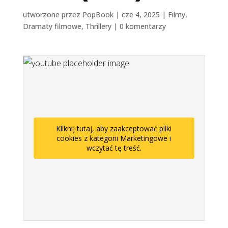
utworzone przez
PopBook
|
cze 4, 2025
|
Filmy
,
Dramaty filmowe
,
Thrillery
|
0 komentarzy
Kliknij tutaj, aby zaakceptować pliki
cookies z kategorii Marketingowe i
wczytać tę treść.