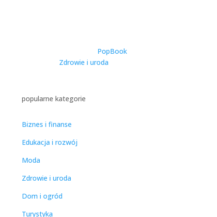
Catering Dietetyczny w
Warszawie – Kompleksowy
Przewodnik po Zdrowym
Odżywianiu w Stolicy
utworzone przez
PopBook
|
2025-11-27
|
Zdrowie i uroda
| 0 Comments
popularne kategorie
Biznes i finanse
Edukacja i rozwój
Moda
Zdrowie i uroda
Dom i ogród
Turystyka