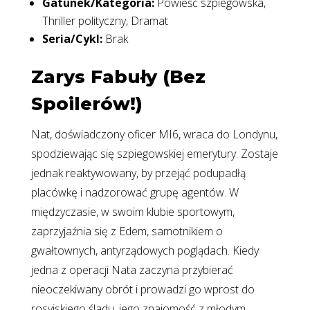
Gatunek/Kategoria:
Powieść szpiegowska,
Thriller polityczny, Dramat
Seria/Cykl:
Brak
Zarys Fabuły (Bez
Spoilerów!)
Nat, doświadczony oficer MI6, wraca do Londynu,
spodziewając się szpiegowskiej emerytury. Zostaje
jednak reaktywowany, by przejąć podupadłą
placówkę i nadzorować grupę agentów. W
międzyczasie, w swoim klubie sportowym,
zaprzyjaźnia się z Edem, samotnikiem o
gwałtownych, antyrządowych poglądach. Kiedy
jedna z operacji Nata zaczyna przybierać
nieoczekiwany obrót i prowadzi go wprost do
rosyjskiego śladu, jego znajomość z młodym