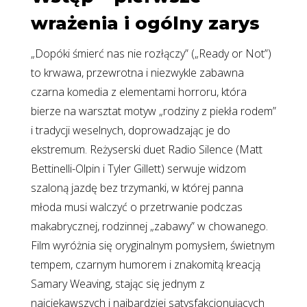
wrażenia i ogólny zarys
„Dopóki śmierć nas nie rozłączy” („Ready or Not”)
to krwawa, przewrotna i niezwykle zabawna
czarna komedia z elementami horroru, która
bierze na warsztat motyw „rodziny z piekła rodem”
i tradycji weselnych, doprowadzając je do
ekstremum. Reżyserski duet Radio Silence (Matt
Bettinelli-Olpin i Tyler Gillett) serwuje widzom
szaloną jazdę bez trzymanki, w której panna
młoda musi walczyć o przetrwanie podczas
makabrycznej, rodzinnej „zabawy” w chowanego.
Film wyróżnia się oryginalnym pomysłem, świetnym
tempem, czarnym humorem i znakomitą kreacją
Samary Weaving, stając się jednym z
najciekawszych i najbardziej satysfakcjonujących