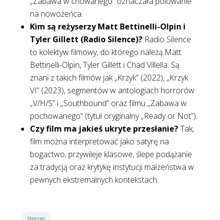
„Zabawa w chowanego” oznaczała polowanie
na nowożeńca.
Kim są reżyserzy Matt Bettinelli-Olpin i
Tyler Gillett (Radio Silence)?
Radio Silence
to kolektyw filmowy, do którego należą Matt
Bettinelli-Olpin, Tyler Gillett i Chad Villella. Są
znani z takich filmów jak „Krzyk” (2022), „Krzyk
VI” (2023), segmentów w antologiach horrorów
„V/H/S” i „Southbound” oraz filmu „Zabawa w
pochowanego” (tytuł oryginalny „Ready or Not”).
Czy film ma jakieś ukryte przesłanie?
Tak,
film można interpretować jako satyrę na
bogactwo, przywileje klasowe, ślepe podążanie
za tradycją oraz krytykę instytucji małżeństwa w
pewnych ekstremalnych kontekstach.
Horror