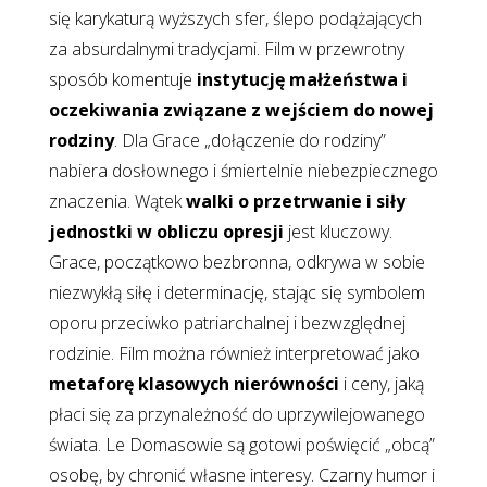
się karykaturą wyższych sfer, ślepo podążających
za absurdalnymi tradycjami. Film w przewrotny
sposób komentuje
instytucję małżeństwa i
oczekiwania związane z wejściem do nowej
rodziny
. Dla Grace „dołączenie do rodziny”
nabiera dosłownego i śmiertelnie niebezpiecznego
znaczenia. Wątek
walki o przetrwanie i siły
jednostki w obliczu opresji
jest kluczowy.
Grace, początkowo bezbronna, odkrywa w sobie
niezwykłą siłę i determinację, stając się symbolem
oporu przeciwko patriarchalnej i bezwzględnej
rodzinie. Film można również interpretować jako
metaforę klasowych nierówności
i ceny, jaką
płaci się za przynależność do uprzywilejowanego
świata. Le Domasowie są gotowi poświęcić „obcą”
osobę, by chronić własne interesy. Czarny humor i