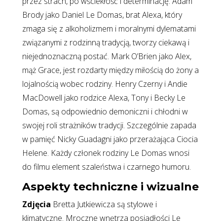
przez strach, po wściekłość i determinację. Adam
Brody jako Daniel Le Domas, brat Alexa, który
zmaga się z alkoholizmem i moralnymi dylematami
związanymi z rodzinną tradycją, tworzy ciekawą i
niejednoznaczną postać. Mark O’Brien jako Alex,
mąż Grace, jest rozdarty między miłością do żony a
lojalnością wobec rodziny. Henry Czerny i Andie
MacDowell jako rodzice Alexa, Tony i Becky Le
Domas, są odpowiednio demoniczni i chłodni w
swojej roli strażników tradycji. Szczególnie zapada
w pamięć Nicky Guadagni jako przerażająca Ciocia
Helene. Każdy członek rodziny Le Domas wnosi
do filmu element szaleństwa i czarnego humoru.
Aspekty techniczne i wizualne
Zdjęcia
Bretta Jutkiewicza są stylowe i
klimatyczne. Mroczne wnętrza posiadłości Le