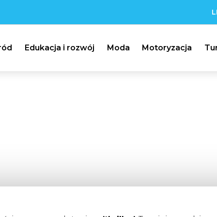
L
ród
Edukacja i rozwój
Moda
Motoryzacja
Tu
THRILLER