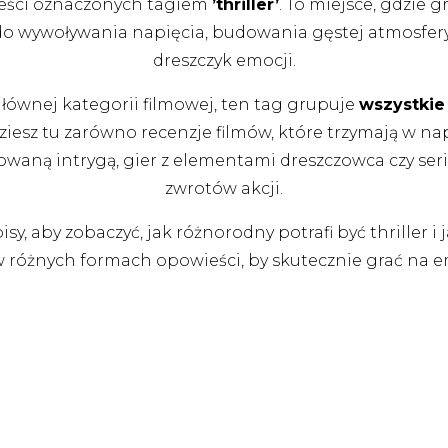
treści oznaczonych tagiem
’thriller’
. To miejsce, gdzie 
 do wywoływania napięcia, budowania gęstej atmosfer
dreszczyk emocji.
łównej kategorii filmowej, ten tag grupuje
wszystkie 
esz tu zarówno recenzje filmów, które trzymają w napi
uowaną intrygą, gier z elementami dreszczowca czy ser
zwrotów akcji.
sy, aby zobaczyć, jak różnorodny potrafi być thriller 
 różnych formach opowieści, by skutecznie grać na e