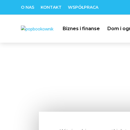
O NAS
KONTAKT
WSPÓŁPRACA
Biznes i finanse
Dom i og