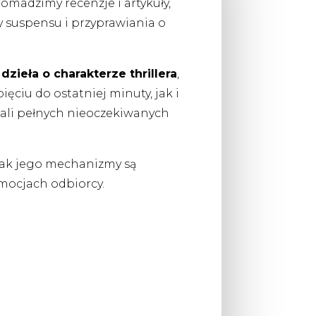
gromadzimy recenzje i artykuły,
y suspensu i przyprawiania o
dzieła o charakterze thrillera
,
ęciu do ostatniej minuty, jak i
iali pełnych nieoczekiwanych
i jak jego mechanizmy są
mocjach odbiorcy.