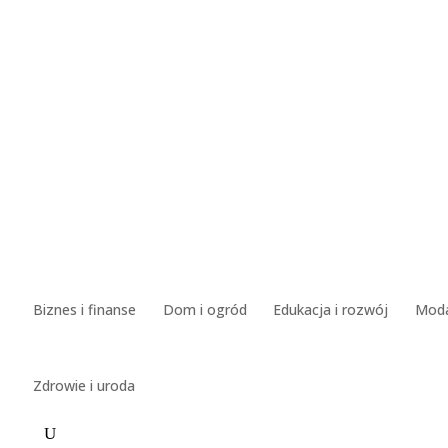
Biznes i finanse
Dom i ogród
Edukacja i rozwój
Mod
Zdrowie i uroda