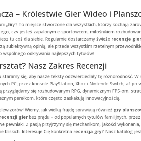
acza – Królestwie Gier Wideo i Plans
rii „Gry”! To miejsce stworzone dla wszystkich, którzy kochają zarów
 tego, czy jesteś zapalonym e-sportowcem, miłośnikiem rozbudowan
ziesz tu coś dla siebie. Regularnie dostarczamy świeże
recenzje gie
naszą subiektywną opinią, ale przede wszystkim rzetelnym przewodnik
do wspólnego odkrywania najlepszych tytułów!
rsztat? Nasz Zakres Recenzji
o staramy się, aby nasze teksty odzwierciedlały tę różnorodność. W
żnych PC, przez konsole PlayStation, Xbox i Nintendo Switch, aż po
ją przyglądamy się rozbudowanym RPG, dynamicznym FPS-om, stra
nym perełkom, które często zaskakują innowacyjnością.
elewizorów! Wiemy, jak wielką frajdę sprawiają również
gry plansz
recenzji gier
bez prądu – od popularnych tytułów familijnych, prz
owe pewniaki. Z pasją przyjrzymy się mechanikom, jakości wykonania
 bliskich. Interesuje Cię konkretna
recenzja gry
? Nasz katalog jes