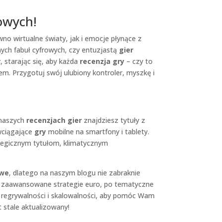
zowych!
no wirtualne światy, jak i emocje płynące z
ych fabuł cyfrowych, czy entuzjastą
gier
r
, starając się, aby każda
recenzja gry
– czy to
iem. Przygotuj swój ulubiony kontroler, myszkę i
 naszych
recenzjach gier
znajdziesz tytuły z
 wciągające
gry
mobilne na smartfony i tablety.
tegicznym tytułom, klimatycznym
owe
, dlatego na naszym blogu nie zabraknie
ez zaawansowane strategie euro, po tematyczne
, regrywalności i skalowalności, aby pomóc Wam
t stale aktualizowany!