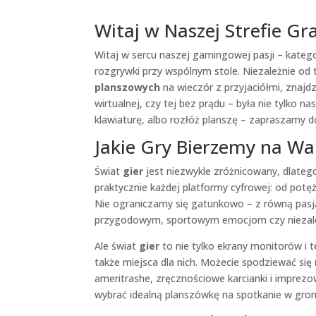
Witaj w Naszej Strefie Gr
Witaj w sercu naszej gamingowej pasji – katego
rozgrywki przy wspólnym stole. Niezależnie od
planszowych
na wieczór z przyjaciółmi, znajd
wirtualnej, czy tej bez prądu – była nie tylko 
klawiaturę, albo rozłóż planszę – zapraszamy 
Jakie Gry Bierzemy na Wa
Świat
gier
jest niezwykle zróżnicowany, dlateg
praktycznie każdej platformy cyfrowej: od potę
Nie ograniczamy się gatunkowo – z równą pas
przygodowym, sportowym emocjom czy niezależ
Ale świat
gier
to nie tylko ekrany monitorów i t
także miejsca dla nich. Możecie spodziewać się
ameritrashe, zręcznościowe karcianki i imprez
wybrać idealną planszówkę na spotkanie w gronie