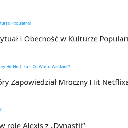
tuał i Obecność w Kulturze Popular
ry Zapowiedział Mroczny Hit Netflix
 w rolę Alexis z „Dynastii”